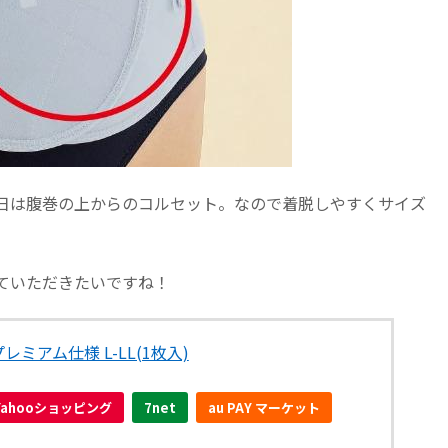
日は腹巻の上からのコルセット。なので着脱しやすくサイズ
ていただきたいですね！
ミアム仕様 L-LL(1枚入)
Yahooショッピング
7net
au PAY マーケット