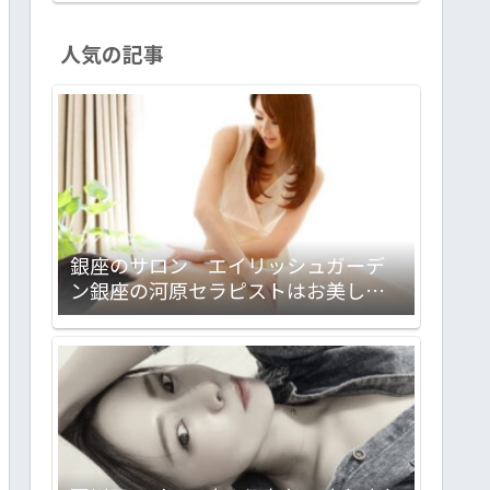
人気の記事
銀座のサロン エイリッシュガーデ
ン銀座の河原セラピストはお美しく
妖艶でしゃれっ気たっぷり。大満足
のサロンでした！ 心理カウンセラ
ー＋セラピストって凄いんで
す！！ 【PR】