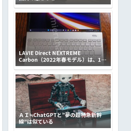
LAVIE Direct NEXTREME
Carbon（2022年春モデル）は、14ｲ
ﾝﾁの使い勝手の良さとLED IPS液晶
（ノングレア）画面の標準を超えた
見やすさ、滑らかなキータッチとfine
textureなデザイン。ハイクラスで上
質な極軽モバイルノートです！
【PR】
ＡＩ≒ChatGPTと”夢の超特急新幹
線”は似ている