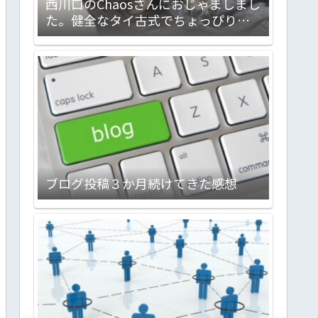
西川口のChaosさんにおじゃましまし
た。健全なタイ古式でちょっぴりメ
ンエスな感じのお店です。会話対応力
バツグン。気分転換に最高ですヨ！
ブログ投稿３か月続けてきた感想