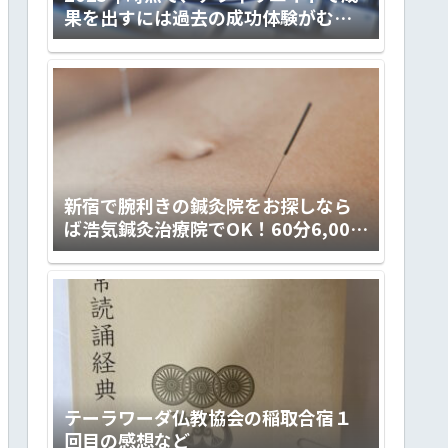
果を出すには過去の成功体験がむし
ろ邪魔くさくなる件
新宿で腕利きの鍼灸院をお探しなら
ば浩気鍼灸治療院でOK！60分6,000
円の予約制。
テーラワーダ仏教協会の稲取合宿１
回目の感想など