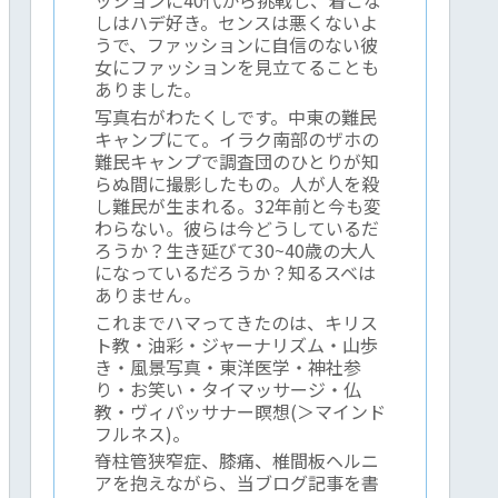
しはハデ好き。センスは悪くないよ
うで、ファッションに自信のない彼
女にファッションを見立てることも
ありました。
写真右がわたくしです。中東の難民
キャンプにて。イラク南部のザホの
難民キャンプで調査団のひとりが知
らぬ間に撮影したもの。人が人を殺
し難民が生まれる。32年前と今も変
わらない。彼らは今どうしているだ
ろうか？生き延びて30~40歳の大人
になっているだろうか？知るスベは
ありません。
これまでハマってきたのは、キリス
ト教・油彩・ジャーナリズム・山歩
き・風景写真・東洋医学・神社参
り・お笑い・タイマッサージ・仏
教・ヴィパッサナー瞑想(＞マインド
フルネス)。
脊柱管狭窄症、膝痛、椎間板ヘルニ
アを抱えながら、当ブログ記事を書