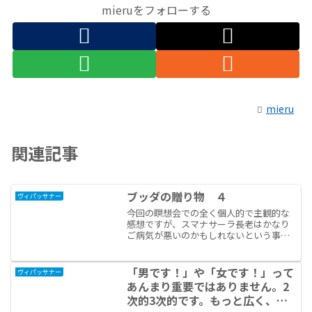
mieruをフォローする
mieru
関連記事
ブッダの贈り物 ４
ヴィパッサナー
今回の瞑想会での全く個人的で主観的な
感想ですが、スマナサーラ長老はかなり
ご病気が悪いのかもしれないという事で
す。もしかすると、今年で瞑想会のご指
導をお止めになるのかもしれない、と、
全くあてにはならない個人的な直感です
「男です！」や「女です！」って
ヴィパッサナー
が感想を持ちました。今回...
あんまり重要ではありません。2
次的3次的です。もっと広く、も