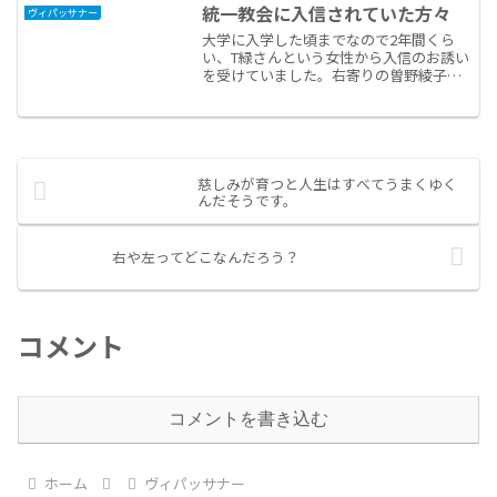
統一教会に入信されていた方々
ヴィパッサナー
大学に入学した頃までなので2年間くら
い、T緑さんという女性から入信のお誘い
を受けていました。右寄りの曽野綾子さ
んは好きではなく、三浦綾子さんの塩苅
峠という文庫本を紹介されて感動したの
は、T緑さんから紹介されたのがきっかけ
でした。曽野綾子さん...
慈しみが育つと人生はすべてうまくゆく
んだそうです。
右や左ってどこなんだろう？
コメント
コメントを書き込む
ホーム
ヴィパッサナー