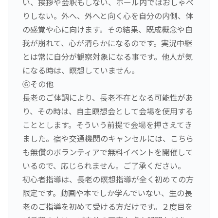
い、挨拶や会釈もしない、ホール内ではおしゃべ
りしない。外へ、外へと向く心を自分の内側、体
の感覚や心に向けます。その結果、既成概念や自
我が崩れて、心が清らかになるのです。実況中継
とは常に自分が観察対象になる事です。他人が気
になる時は、瞑想していません。
⑥その他
長老のご体調により、長老不在となる可能性があ
り、その時は、自主瞑想会として会場を使用する
こととします。そういう前提で会場を押さえてき
ました。宿や交通機関のキャンセルには、こちら
も無償のボランティアで無料イベントを開催して
いるので、応じられません。ご了承ください。
初心者指導は、長老の瞑想指導が全く初めての方
限定です。動画や本でしか学んでいない、生の長
老のご指導を初めて受ける方だけです。２度目を