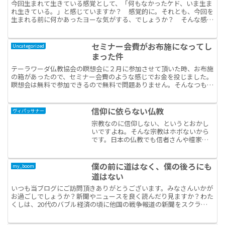
っと核心的に。
今回生まれて生きている感覚として、「何もなかったケド、いま生ま
れ生きている。」と感じていますか？ 感覚的に。それとも、今回を
生まれる前に何かあったヨーな気がする、でしょうか？ そんな感じ
します？わたくしはさすがに生まれた瞬間は覚えていません...
セミナー会費がお布施になってし
Uncategorized
まった件
テーラワーダ仏教協会の瞑想会に２月に参加させて頂いた時、お布施
の箱があったので、セミナー会費のような感じでお金を投じました。
瞑想会は無料で参加できるので無料で問題ありません。そんなつもり
は無かったのだけれど、パテイパダーという協会の月刊紙の...
信仰に依らない仏教
ヴィパッサナー
宗教なのに信仰しない、というとおかし
いですよね。そんな宗教はホボないから
です。日本の仏教でも信者さんや檀家さ
んがいて信仰者がいますし。私は仏教研
究家でも出家者でもないし、普通のサラ
リーマンです。けれど、ブッダがブッダ
僕の前に道はなく、僕の後ろにも
my_boom
の教えを確かめなさい、と...
道はない
いつも当ブログにご訪問頂きありがとうございます。みなさんいかが
お過ごしでしょうか？新聞やニュースを良く読んだり見ますか？わた
くしは、20代のバブル経済の頃に他国の戦争報道の新聞をスクラッ
プしたり、横浜事件関連の本を浦和図書館で読んでいるよう...