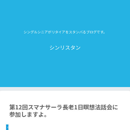
シングルシニアがリタイアをスタンバるブログです。
シンリスタン
第12回スマナサーラ長老1日瞑想法話会に
参加しますよ。
ヴィパッサナー