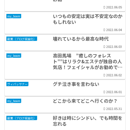
2022.06.05
いつもの安定は実は不安定なのか
my_boom
もしれない
2022.06.04
壊れているから最高な時代
副業（ブログ収益化）
2022.06.03
高田馬場 ”癒しのフォレス
my_boom
ト””はリラク&エステが独自の人
気店！フェイシャルがお勧めで
す。
2022.06.02
グチ泣き事を言わない
ヴィパッサナー
2022.06.01
どこから来てどこへ行くのか？
my_boom
2022.05.31
好きは時にシンドい、でも時間を
副業（ブログ収益化）
忘れる