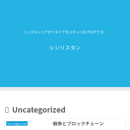
シングルシニアがリタイアをスタンバるブログです。
シンリスタン
Uncategorized
戦争とブロックチェーン
Uncategorized