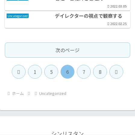
2022.03.05
デイレクターの視点で観察する
Uncategorized
2022.02.25
次のページ
前
次
1
5
6
7
8
へ
へ
ホーム
Uncategorized
シンリスタン