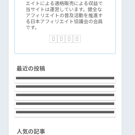
エイトによる適格販売による収益で
当サイトは運営しています。健全な
アフィリエイトの普及活動を推進す
る日本アフィリエイト協議会の会員
です。
2023年時点で、アフィリエイトで成
最近の投稿
果を出すには過去の成功体験がむし
新宿で腕利きの鍼灸院をお探しなら
ろ邪魔くさくなる件
ば浩気鍼灸治療院でOK！60分6,000
テーラワーダ仏教協会の稲取合宿１
円の予約制。
回目の感想など
LAVIE Direct NEXTREME
Carbon（2022年春モデル）は、14ｲ
ＡＩ≒ChatGPTと”夢の超特急新幹
ﾝﾁの使い勝手の良さとLED IPS液晶
線”は似ている
（ノングレア）画面の標準を超えた
見やすさ、滑らかなキータッチとfine
textureなデザイン。ハイクラスで上
銀座のサロン エイリッシュガーデ
人気の記事
質な極軽モバイルノートです！