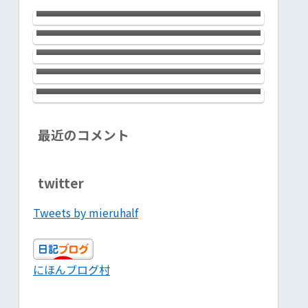
ン銀座の河原セラピストはお美しく
西川口のChaosさんにおじゃましまし
【PR】
妖艶でしゃれっ気たっぷり。大満足
た。健全なタイ古式でちょっぴりメ
のサロンでした！ 心理カウンセラ
ンエスな感じのお店です。会話対応力
ブログ投稿３か月続けてきた感想
ー＋セラピストって凄いんで
バツグン。気分転換に最高ですヨ！
和顔悦色施（わげんえつしきせ）
開き直って別な何かを堂々としてみ
す！！ 【PR】
ると、道が開ける
最近のコメント
twitter
Tweets by mieruhalf
にほんブログ村