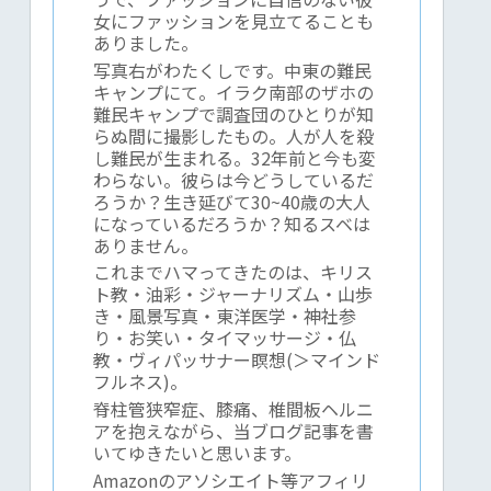
女にファッションを見立てることも
ありました。
写真右がわたくしです。中東の難民
キャンプにて。イラク南部のザホの
難民キャンプで調査団のひとりが知
らぬ間に撮影したもの。人が人を殺
し難民が生まれる。32年前と今も変
わらない。彼らは今どうしているだ
ろうか？生き延びて30~40歳の大人
になっているだろうか？知るスベは
ありません。
これまでハマってきたのは、キリス
ト教・油彩・ジャーナリズム・山歩
き・風景写真・東洋医学・神社参
り・お笑い・タイマッサージ・仏
教・ヴィパッサナー瞑想(＞マインド
フルネス)。
脊柱管狭窄症、膝痛、椎間板ヘルニ
アを抱えながら、当ブログ記事を書
いてゆきたいと思います。
Amazonのアソシエイト等アフィリ