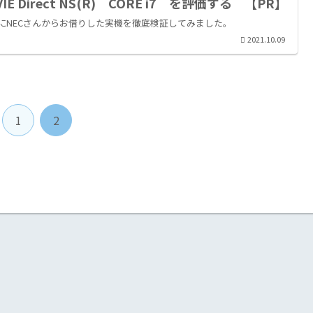
VIE Direct NS(R) CORE i7 を評価する 【PR】
にNECさんからお借りした実機を徹底検証してみました。
2021.10.09
1
2