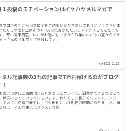
日１投稿のモチベーションはイケハヤメルマガで
！
るブログの中から当ブログをご訪問いただきましてありがとうございま
わたくしの住む上尾市の4：00の気温はただいまマイナス１℃となって
す。寒い関東周辺、いかがお過ごしですか？昨年の中ごろの夏からイケ
ヤトさんのメルマガに登録してメ...
2023.01.12
ータル記事数の3％の記事で7万円稼げるのがブログ
す！
も当ブログにご訪問頂きありがとうございます。副業ができるひととで
い状況のひとはいるとおもいます。わたくしは長らくシステムエンジニ
していて、終電で帰宅し土日も出勤という勤務の時期がありました。当
あれば、そんな生活にプラスして副...
2023.01.11