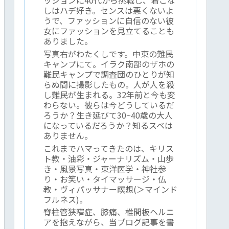
しはハデ好き。センスは悪くないよ
うで、ファッションに自信のない彼
女にファッションを見立てることも
ありました。
写真右がわたくしです。中東の難民
キャンプにて。イラク南部のザホの
難民キャンプで調査団のひとりが知
らぬ間に撮影したもの。人が人を殺
し難民が生まれる。32年前と今も変
わらない。彼らは今どうしているだ
ろうか？生き延びて30~40歳の大人
になっているだろうか？知るスベは
ありません。
これまでハマってきたのは、キリス
ト教・油彩・ジャーナリズム・山歩
き・風景写真・東洋医学・神社参
り・お笑い・タイマッサージ・仏
教・ヴィパッサナー瞑想(＞マインド
フルネス)。
脊柱管狭窄症、膝痛、椎間板ヘルニ
アを抱えながら、当ブログ記事を書