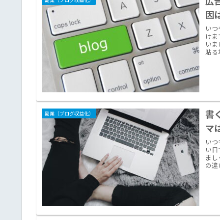
広
因
いつ
けま
いま
貼る
書
副業（ブログ収益化）
マ
いつ
い日
まし
の違