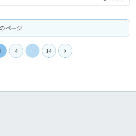
のページ
次
3
4
…
14
へ