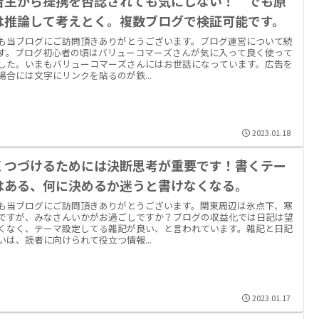
告主から提携を否認されても気にしない！ でも原
は推論して考えとく。複数ブログで検証可能です。
も当ブログにご訪問頂きありがとうございます。ブログ運営について続
す。ブログ初心者の頃はバリューコマーズさんが気に入って良く使って
した。いまもバリューコマーズさんにはお世話になっています。広告を
場合には文字にリンクを貼るのが鉄...
2023.01.18
くつづけるためには決断思考が重要です！書くテー
はある、何に決めるか迷うと書けなくなる。
も当ブログにご訪問頂きありがとうございます。関東周辺は氷点下、寒
ですが、みなさんいかがお過ごしですか？ブログの収益化では日記は望
くなく、テーマ設定してる雑記が良い、と言われています。雑記と日記
いは、読者に向けられて役立つ情報...
2023.01.17