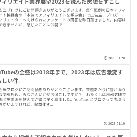
フィリエイト業界展望2023を読んだ感想をすこし
も当ブログにご訪問頂きありがとうございます。毎年恒例の日本アフィ
イト協議会の「本気でアフィリエイトを学ぶ会」で広告主、ブロガー、
ィリエイターへ向けられたアンケートの回答を昨日頂きました。内容は
できませんが、感じたことは公開で...
2023.01.20
uTubeの全盛は2018年まで。2023年は広告激変す
らしい件。
も当ブログにご訪問頂きありがとうございます。来週あたりに雪が降り
な関東周辺、みなさんいかがお過ごしですか？ わたくしは風邪気味で
湯と生姜湯を飲んで昨晩は早く寝ました。YouTubeとブログって表現形
ちがいますけれど、収益化す...
2023.01.19