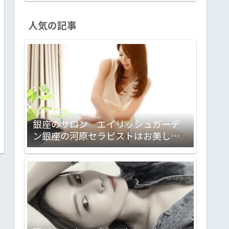
人気の記事
銀座のサロン エイリッシュガーデ
ン銀座の河原セラピストはお美しく
妖艶でしゃれっ気たっぷり。大満足
のサロンでした！ 心理カウンセラ
ー＋セラピストって凄いんで
す！！ 【PR】