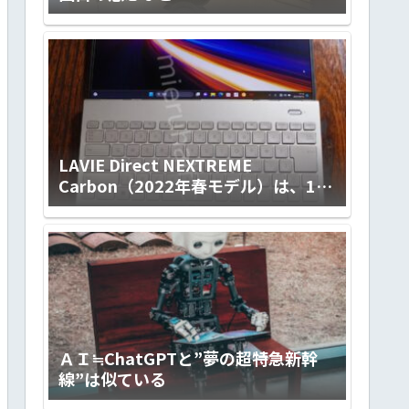
LAVIE Direct NEXTREME
Carbon（2022年春モデル）は、14ｲ
ﾝﾁの使い勝手の良さとLED IPS液晶
（ノングレア）画面の標準を超えた
見やすさ、滑らかなキータッチとfine
textureなデザイン。ハイクラスで上
質な極軽モバイルノートです！
【PR】
ＡＩ≒ChatGPTと”夢の超特急新幹
線”は似ている