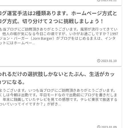
ログ運営手法は2種類あります。ホームページ方式と
ログ方式。切り分けて２つに挑戦しましょう！
も当ブログにご訪問頂きありがとうございます。風邪が流行ってきてい
。他人の咳が気になる今日この頃ですが、いかがお過ごしですか？1997
ジョン・バーガー（Jorn Barger）がブログをはじめるまえは、インタ
ットにはホームペー...
2023.01.10
われるだけの選択肢しかないとたぶん、生活がカッ
カツになる。
ようございます。いつも当ブログにご訪問頂きありがとうございます。
くしは今朝は出勤です。平日モードなので出勤前にブログを書きだしま
。年末に録画していたテレビを見ての感想です。テレビ東京で放送する
ついていってイイですか？」が好き...
2023.01.09