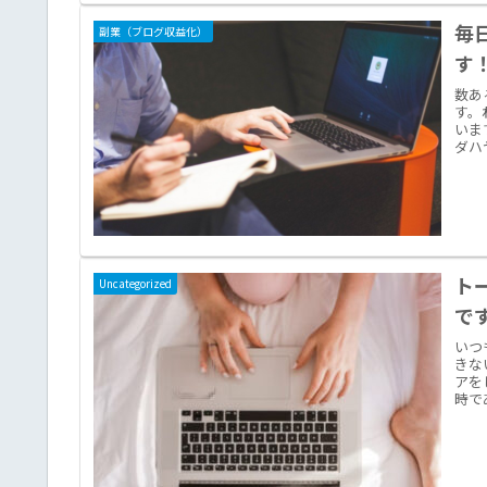
毎
副業（ブログ収益化）
す
数あ
す。
いま
ダハ
ト
Uncategorized
で
いつ
きな
アを
時で