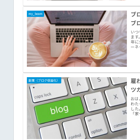
ブ
my_boom
ブ
いつ
ます
年に
ーネ
雇
副業（ブログ収益化）
ツ
おは
わた
した
「家