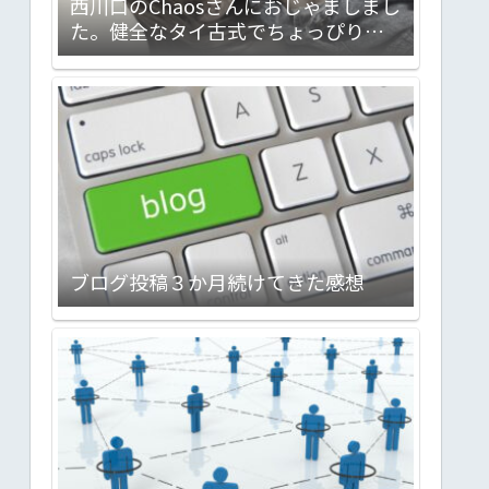
西川口のChaosさんにおじゃましまし
た。健全なタイ古式でちょっぴりメ
ンエスな感じのお店です。会話対応力
バツグン。気分転換に最高ですヨ！
ブログ投稿３か月続けてきた感想