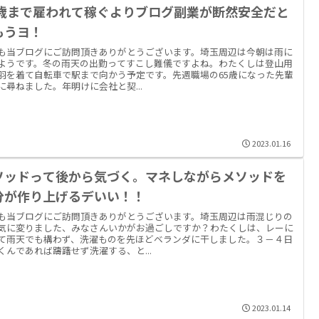
0歳まで雇われて稼ぐよりブログ副業が断然安全だと
もうヨ！
も当ブログにご訪問頂きありがとうございます。埼玉周辺は今朝は雨に
ようです。冬の雨天の出勤ってすこし難儀ですよね。わたくしは登山用
羽を着て自転車で駅まで向かう予定です。先週職場の65歳になった先輩
に尋ねました。年明けに会社と契...
2023.01.16
ソッドって後から気づく。マネしながらメソッドを
分が作り上げるデいい！！
も当ブログにご訪問頂きありがとうございます。埼玉周辺は雨混じりの
気に変りました、みなさんいかがお過ごしですか？わたくしは、レーに
て雨天でも構わず、洗濯ものを先ほどベランダに干しました。３－４日
くんであれば躊躇せず洗濯する、と...
2023.01.14