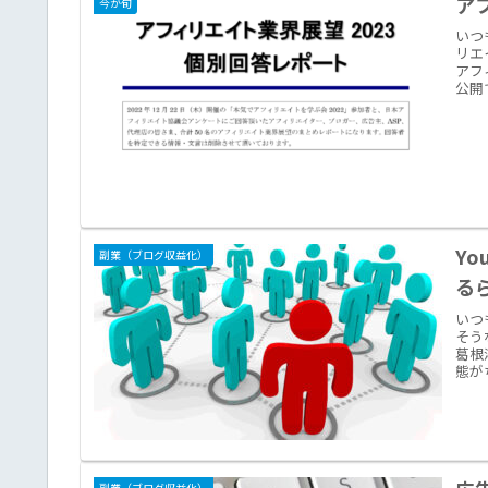
ア
今が旬
いつ
リエ
アフ
公開
Yo
副業（ブログ収益化）
る
いつ
そう
葛根
態が
副業（ブログ収益化）