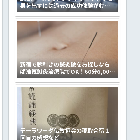
果を出すには過去の成功体験がむし
ろ邪魔くさくなる件
新宿で腕利きの鍼灸院をお探しなら
ば浩気鍼灸治療院でOK！60分6,000
円の予約制。
テーラワーダ仏教協会の稲取合宿１
回目の感想など