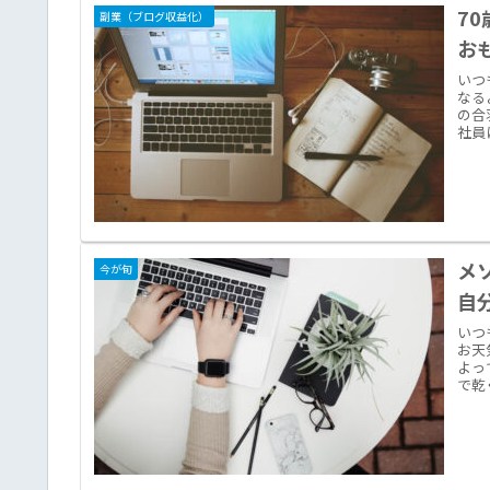
7
副業（ブログ収益化）
お
いつ
なる
の合
社員
メ
今が旬
自
いつ
お天
よっ
で乾