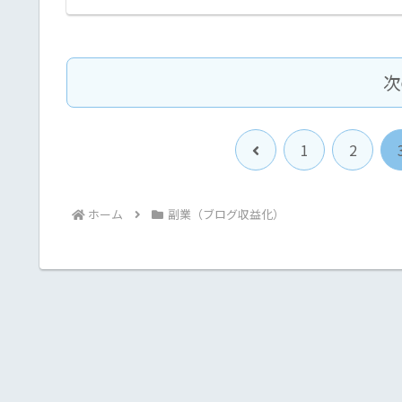
次
前
1
2
へ
ホーム
副業（ブログ収益化）