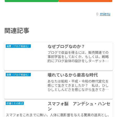
mieru
関連記事
なぜブログなのか？
副業（ブログ収益化）
ブログで収益を得るには、販売関連での
事前学習をしておくか、もしくは、戦略
的にブログ自体の設計をしターゲットを
決め、日々集客等のデータ分析をする必
要があります。漠然と初めて、日記のよ
うな内容の記事を投稿してみても、収益
壊れているから最高な時代
副業（ブログ収益化）
化という点に限ると、ムダ...
あなたは昭和・平成・令和の時代変化を
感じて生きてきましたか？ 私は、ひし
ひしとしんどさを感じながら生きてきま
した。昭和の時代はエスカレーターの時
代で、平成はエスカレーターから降ろさ
れる人が肩身の狭い思いをしていた時
スマフォ脳 アンデシュ・ハンセ
読書とその周辺
代。令和は、エスカレーター...
ン
スマフォをこれまでに無い、人体に悪影響を与える驚異の道具とし、