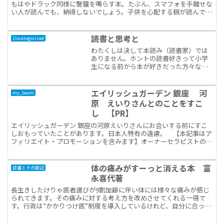
もはやドラック同様に警鐘を鳴らす本。たぶん、スマフォを手離せな
い人が読んでも、納得しないでしょう。子供を心配する親が読んで注
意するには役に立ちそうです。人類史や進化の過程から見て...
読書と思考と
Uncategorized
わたくしは決して本読み（読書家）では
ありません。ホントの読書好きって小学
生になる前から本が好きだった方々なの
だと思います。頭が固くなった社会人に
なってから意識して本を読む習慣を身に
つけたので、文章はヘタですし、概念＝
エイリッシュガーデン 銀座 河
my_boom
言葉も知らないし、モノホ...
原 えいりさんとのことをすこ
し 【PR】
エイリッシュガーデン 銀座の河原えいりさんにお会いする前にすこ
しおもっていたことがあります。日本人特有の遠慮。 【本記事はア
フィリエイト・プロモーションを含みます】オーナーセラピストの河
原セラピストご自身の遠慮ではありません。テレビ出演され...
体の痛みがすーっと消える本 富
読書とその周辺
永喜代著
長生きしたけりゃ医者選びが9割加齢に伴い体には様々な痛みが感じ
られてきます。その痛みに対する考え方を改めさせてくれる一冊で
す。行政は”かかりつけ医”制度を導入しているけれど、自分に合った
医者を探す事は難しい。子供のころ親に連れて行かされた医...