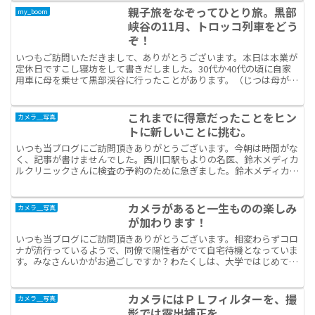
親子旅をなぞってひとり旅。黒部
my_boom
峡谷の11月、トロッコ列車をどう
ぞ！
いつもご訪問いただきまして、ありがとうございます。本日は本業が
定休日ですこし寝坊をして書きだしました。30代か40代の頃に自家
用車に母を乗せて黒部渓谷に行ったことがあります。（じつは母が1
週間まえに認知症にかかったようです）魚津の漁港だった...
これまでに得意だったことをヒン
カメラ＿写真
トに新しいことに挑む。
いつも当ブログにご訪問頂きありがとうございます。今朝は時間がな
く、記事が書けませんでした。西川口駅もよりの名医、鈴木メディカ
ルクリニックさんに検査の予約のために急ぎました。鈴木メディカル
クリニックさんの過去記事はコチラ→大腸内視鏡検査・手術...
カメラがあると一生ものの楽しみ
カメラ＿写真
が加わります！
いつも当ブログにご訪問頂きありがとうございます。相変わらずコロ
ナが流行っているようで、同僚で陽性者がでて自宅待機となっていま
す。みなさんいかがお過ごしですか？わたくしは、大学ではじめて油
絵をはじめて美術部にいました。社会人になってからもOB...
カメラにはＰＬフィルターを、撮
カメラ＿写真
影では露出補正を。