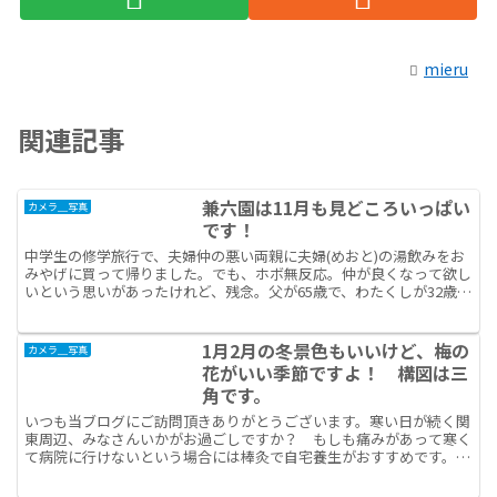
mieru
関連記事
兼六園は11月も見どころいっぱい
カメラ＿写真
です！
中学生の修学旅行で、夫婦仲の悪い両親に夫婦(めおと)の湯飲みをお
みやげに買って帰りました。でも、ホボ無反応。仲が良くなって欲し
いという思いがあったけれど、残念。父が65歳で、わたくしが32歳。
思い付きで両親を車に乗せて旅行にゆきました。仕事...
1月2月の冬景色もいいけど、梅の
カメラ＿写真
花がいい季節ですよ！ 構図は三
角です。
いつも当ブログにご訪問頂きありがとうございます。寒い日が続く関
東周辺、みなさんいかがお過ごしですか？ もしも痛みがあって寒く
て病院に行けないという場合には棒灸で自宅養生がおすすめです。
(別の記事です。→温灸効果を実感！トイレの用足しに支障が...