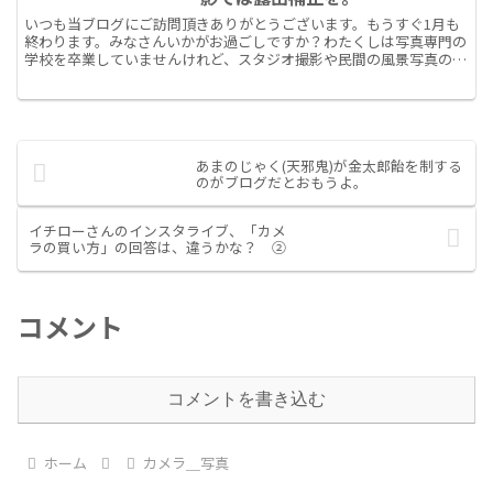
いつも当ブログにご訪問頂きありがとうございます。もうすぐ1月も
終わります。みなさんいかがお過ごしですか？わたくしは写真専門の
学校を卒業していませんけれど、スタジオ撮影や民間の風景写真のイ
ンストラクターの資格をもっています。現役のプロには敵い...
あまのじゃく(天邪鬼)が金太郎飴を制する
のがブログだとおもうよ。
イチローさんのインスタライブ、「カメ
ラの買い方」の回答は、違うかな？ ②
コメント
コメントを書き込む
ホーム
カメラ＿写真