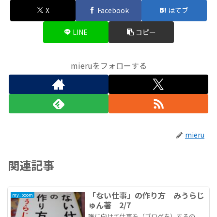
X
Facebook
はてブ
LINE
コピー
mieruをフォローする
mieru
関連記事
「ない仕事」の作り方 みうらじ
my_boom
ゅん著 2/7
誰に向けて仕事を（ブログを）するの