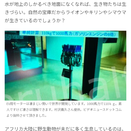
水が地上のしかるべき地面になくなれば、生き物たちは生
きづらい。自然の宝庫だからライオンやキリンやシマウマ
が生きているのでしょうか？
EV用モーターは凄まじい勢いで世界が開発しています。1000馬力で110ｋｇ。素
人ですけど凄さは理解できます。村沢義久さん提供。ビデオニュースドットコム
より抜粋させて頂きました。
アフリカ大陸に野生動物が未だに多く生息しているのは、