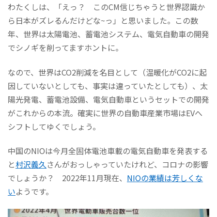
わたくしは、「えっ？ このCM信じちゃうと世界認識か
ら日本がズレるんだけどな~っ」と思いました。この数
年、世界は太陽電池、蓄電池システム、電気自動車の開発
でシノギを削ってますホントに。
なので、世界はCO2削減を名目として（温暖化がCO2に起
因していないとしても、事実は違っていたとしても）、太
陽光発電、蓄電池設備、電気自動車というセットでの開発
がこれからの本流。確実に世界の自動車産業市場はEVへ
シフトしてゆくでしょう。
中国のNIOは今月全固体電池車載の電気自動車を発表する
と
村沢義久
さんがおっしゃっていたけれど、コロナの影響
でしょうか？ 2022年11月現在、
NIOの業績は芳しくな
い
ようです。