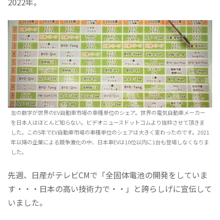
2022年。
左の数字が世界のEV自動車市場の車種単位のシェア。世界の電気自動車メーカー
を日本人はほとんど知らない。ビデオニュースドットコムより抜粋させて頂きま
した。この5年でEV自動車市場の車種単位のシェアは大きく変わったのです。2021
年以降の企業による競争激化の中、日本車EVは10位以内に1台も登場しなくなりま
した。
先週、日産がテレビCMで「全固体電池の開発をしていま
す・・・日本の高い技術力で・・」と誇らしげに宣伝して
いました。