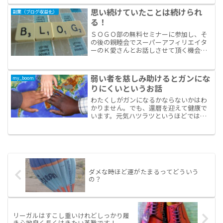
生を私が知ったのは、日立製作所のサラ
リーマンで投資家で著述家の柴田英寿さ
思い続けていたことは続けられ
副業（ブログ収益化）
んの”年収2000万...
る！
ＳＯＧＯ部の無料セミナーに参加し、そ
の後の親睦会でスーパーアフィリエイタ
ーのＫ愛さんとお話しさせて頂く機会が
ありました、数年前のこと。その時Ｋ愛
さんだとは知らず、隣になった先輩アフ
ィリエイターさんに疑問を投げかけるよ
弱い者を慈しみ助けるとガンにな
my_boom
うにして、勉強させて頂く...
りにくいというお話
わたくしがガンになるかならないかはわ
かりません。でも、還暦を迎えて健康で
います。元気ハツラツというほどではな
いけれど、サロンに行くと良く「肌がき
れいですね」と言われます。肌は内臓の
状態を映す出す鏡のようなものだそう。
記憶力や仕事での反射神経...
ダメな時ほど運がたまるってどういう
の？
リーガルはすこし重いけれどしっかり履
き心地良く長くはきたい革靴です！