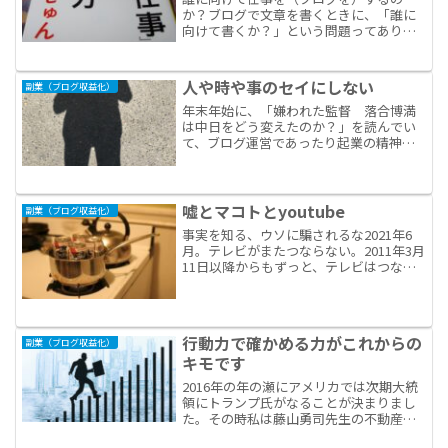
か？ブログで文章を書くときに、「誰に
向けて書くか？」という問題ってありま
す。「誰にって訪問者にきまってい
る・・・」という方は、「誰」の意味を
わかっていません。(前回の記事はコチラ
人や時や事のセイにしない
副業（ブログ収益化）
→「ない仕事」の作り方 １)...
年末年始に、「嫌われた監督 落合博満
は中日をどう変えたのか？」を読んでい
て、ブログ運営であったり起業の精神と
プロ野球の競争社会＝勝負の中の選手の
葛藤や気持ちって共通したものがある
ナ、と感じていました。プロ野球のよう
に、練習に練習を重ねて、ピ...
嘘とマコトとyoutube
副業（ブログ収益化）
事実を知る、ウソに騙されるな2021年6
月。テレビがまたつならない。2011年3月
11日以降からもずっと、テレビはつなら
なかった。コーユー時期は、裏の画策が
進行している事が多い。ウソよりたちが
悪いのが隠蔽。嘘も方便という生き方を
したことがな...
行動力で確かめる力がこれからの
副業（ブログ収益化）
キモです
2016年の年の瀬にアメリカでは次期大統
領にトランプ氏がなることが決まりまし
た。その時私は藤山勇司先生の不動産投
資セミナーに通っています。藤山勇司先