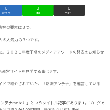
はてブ
LINE
コピー
集客の要素は３つ。
人の人気力の３つです。
た。２０２１年度下期のメディアアワードの発表のお知らせ
も運営サイトを見学する事はせず、
イドで紹介されていた、「転職アンテナ」を運営している
ンテナmoto）」というタイトル記事があります。ブログで
げで収入が4,000万円。途方もない成功事例。