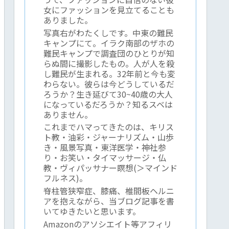
女にファッションを見立てることも
ありました。
写真右がわたくしです。中東の難民
キャンプにて。イラク南部のザホの
難民キャンプで調査団のひとりが知
らぬ間に撮影したもの。人が人を殺
し難民が生まれる。32年前と今も変
わらない。彼らは今どうしているだ
ろうか？生き延びて30~40歳の大人
になっているだろうか？知るスベは
ありません。
これまでハマってきたのは、キリス
ト教・油彩・ジャーナリズム・山歩
き・風景写真・東洋医学・神社参
り・お笑い・タイマッサージ・仏
教・ヴィパッサナー瞑想(＞マインド
フルネス)。
脊柱管狭窄症、膝痛、椎間板ヘルニ
アを抱えながら、当ブログ記事を書
いてゆきたいと思います。
Amazonのアソシエイト等アフィリ