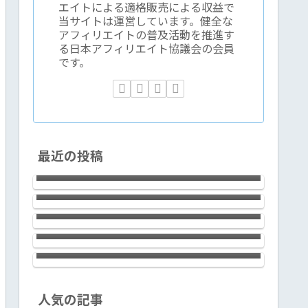
エイトによる適格販売による収益で
当サイトは運営しています。健全な
アフィリエイトの普及活動を推進す
る日本アフィリエイト協議会の会員
です。
2023年時点で、アフィリエイトで成
最近の投稿
果を出すには過去の成功体験がむし
新宿で腕利きの鍼灸院をお探しなら
ろ邪魔くさくなる件
ば浩気鍼灸治療院でOK！60分6,000
テーラワーダ仏教協会の稲取合宿１
円の予約制。
回目の感想など
LAVIE Direct NEXTREME
Carbon（2022年春モデル）は、14ｲ
ＡＩ≒ChatGPTと”夢の超特急新幹
ﾝﾁの使い勝手の良さとLED IPS液晶
線”は似ている
（ノングレア）画面の標準を超えた
見やすさ、滑らかなキータッチとfine
textureなデザイン。ハイクラスで上
銀座のサロン エイリッシュガーデ
人気の記事
質な極軽モバイルノートです！