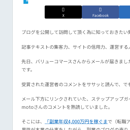
X
Facebook
ブログを公開して訪問して頂く為に知っておきたい
記事テキストの集客力、サイトの信用力、運営する
先日、バリューコマースさんからメールが届きまし
です。
受賞された運営者のコメントをササッと読んで、で
メール下方にリンクされていた、ステップアップガ
motoさんのコメントを熟読していました。
そこには、
「副業年収4,000万円を稼ぐま
で（転職ア
男性が本業の仕事をしながら、副業のブログの売り上