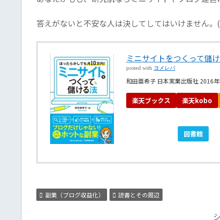
答えがないと不安な人は決してしてはいけません。(
ミニサイトをつくって儲け
posted with
ヨメレバ
和田亜希子 日本実業出版社 2016年
楽天ブックス
楽天kobo
ebookjapan
図書館
副業（ブログ収益化）
読書とその周辺