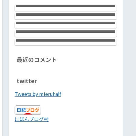
ン銀座の河原セラピストはお美しく
西川口のChaosさんにおじゃましまし
【PR】
妖艶でしゃれっ気たっぷり。大満足
た。健全なタイ古式でちょっぴりメ
のサロンでした！ 心理カウンセラ
ンエスな感じのお店です。会話対応力
ブログ投稿３か月続けてきた感想
ー＋セラピストって凄いんで
バツグン。気分転換に最高ですヨ！
和顔悦色施（わげんえつしきせ）
開き直って別な何かを堂々としてみ
す！！ 【PR】
ると、道が開ける
最近のコメント
twitter
Tweets by mieruhalf
にほんブログ村