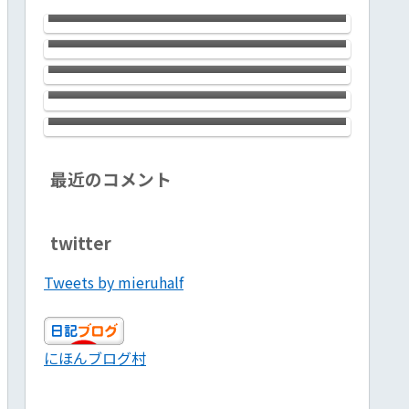
ン銀座の河原セラピストはお美しく
西川口のChaosさんにおじゃましまし
【PR】
妖艶でしゃれっ気たっぷり。大満足
た。健全なタイ古式でちょっぴりメ
のサロンでした！ 心理カウンセラ
ンエスな感じのお店です。会話対応力
ブログ投稿３か月続けてきた感想
ー＋セラピストって凄いんで
バツグン。気分転換に最高ですヨ！
和顔悦色施（わげんえつしきせ）
開き直って別な何かを堂々としてみ
す！！ 【PR】
ると、道が開ける
最近のコメント
twitter
Tweets by mieruhalf
にほんブログ村