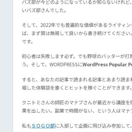
バズ部が今どのようになっているか知らないけれど、
いバズ部さんでした。
そして、2022年でも普遍的な価値があるライティ
ば、まず質は無視して良いから書き続けてください
です。
初心者は失敗します必ず。でも野球のバッターが打
う。そして、WORDPRESSに
WordPress Popular P
すると、あなたの記事で読まれる記事とあまり読ま
堀した体験談を書くとヒットを稼ぐことができます
クニトミさんの師匠のマナブさんが最近から講座を
果を出したい。副業で時間がない、という人はマナ
私も
ＳＯＧＯ部
に入部して企画に飛び込み参加して