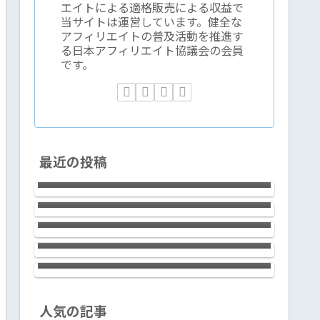
エイトによる適格販売による収益で
当サイトは運営しています。健全な
アフィリエイトの普及活動を推進す
る日本アフィリエイト協議会の会員
です。
2023年時点で、アフィリエイトで成
最近の投稿
果を出すには過去の成功体験がむし
新宿で腕利きの鍼灸院をお探しなら
ろ邪魔くさくなる件
ば浩気鍼灸治療院でOK！60分6,000
テーラワーダ仏教協会の稲取合宿１
円の予約制。
回目の感想など
LAVIE Direct NEXTREME
Carbon（2022年春モデル）は、14ｲ
ＡＩ≒ChatGPTと”夢の超特急新幹
ﾝﾁの使い勝手の良さとLED IPS液晶
線”は似ている
（ノングレア）画面の標準を超えた
見やすさ、滑らかなキータッチとfine
textureなデザイン。ハイクラスで上
銀座のサロン エイリッシュガーデ
人気の記事
質な極軽モバイルノートです！