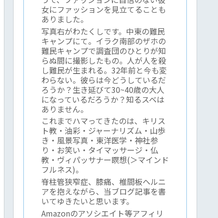
女にファッションを見立てることも
ありました。
写真右がわたくしです。中東の難民
キャンプにて。イラク南部のザホの
難民キャンプで調査団のひとりが知
らぬ間に撮影したもの。人が人を殺
し難民が生まれる。32年前と今も変
わらない。彼らは今どうしているだ
ろうか？生き延びて30~40歳の大人
になっているだろうか？知るスベは
ありません。
これまでハマってきたのは、キリス
ト教・油彩・ジャーナリズム・山歩
き・風景写真・東洋医学・神社参
り・お笑い・タイマッサージ・仏
教・ヴィパッサナー瞑想(＞マインド
フルネス)。
脊柱管狭窄症、膝痛、椎間板ヘルニ
アを抱えながら、当ブログ記事を書
いてゆきたいと思います。
Amazonのアソシエイト等アフィリ