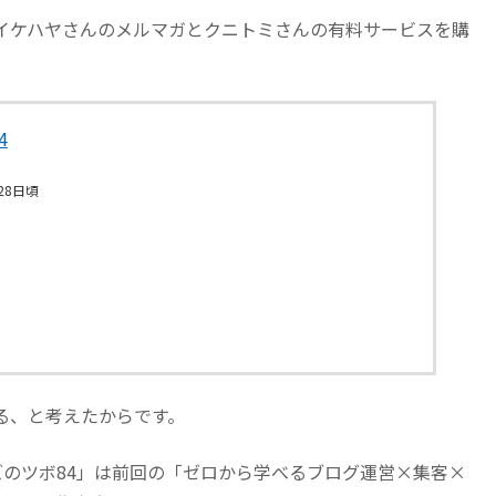
イケハヤさんのメルマガとクニトミさんの有料サービスを購
4
28日頃
る、と考えたからです。
ズのツボ84」は前回の「ゼロから学べるブログ運営×集客×