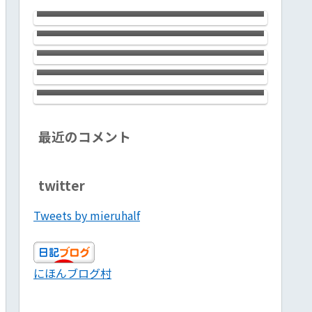
ン銀座の河原セラピストはお美しく
西川口のChaosさんにおじゃましまし
【PR】
妖艶でしゃれっ気たっぷり。大満足
た。健全なタイ古式でちょっぴりメ
のサロンでした！ 心理カウンセラ
ンエスな感じのお店です。会話対応力
ブログ投稿３か月続けてきた感想
ー＋セラピストって凄いんで
バツグン。気分転換に最高ですヨ！
和顔悦色施（わげんえつしきせ）
開き直って別な何かを堂々としてみ
す！！ 【PR】
ると、道が開ける
最近のコメント
twitter
Tweets by mieruhalf
にほんブログ村