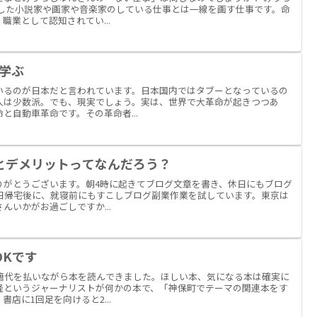
うした小説家や画家や音楽家のしている仕事とは一線を画す仕事です。命
職業として認知されてい...
ら学ぶ
いるのが日本だと言われています。日本国内ではタブーとなっているの
人は少数派。でも、現実でしょう。実は、世界で大革命が起きつつあ
と自動車革命です。その革命者...
とデメリットってなんだろう？
りがとうございます。朝4時に起きてブログ文章を書き、休日にもブログ
平日帰宅後に、就寝前にもすこしブログ副業作業を試しています。東京は
んいかがお過ごしですか...
OKです
書籍代を払いながら本を読んできました。ほしい本、気になる本は確実に
隆というジャーナリストが何かの本で、「神保町でテーマの関連本をす
店に1回足を向けると2...