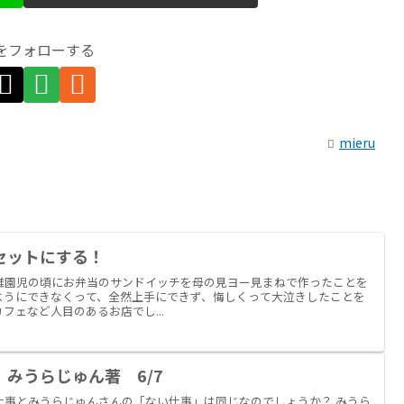
uをフォローする
mieru
セットにする！
稚園児の頃にお弁当のサンドイッチを母の見ヨー見まねで作ったことを
ようにできなくって、全然上手にできず、悔しくって大泣きしたことを
フェなど人目のあるお店でし...
みうらじゅん著 6/7
仕事とみうらじゅんさんの「ない仕事」は同じなのでしょうか？ みうら