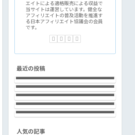
エイトによる適格販売による収益で
当サイトは運営しています。健全な
アフィリエイトの普及活動を推進す
る日本アフィリエイト協議会の会員
です。
2023年時点で、アフィリエイトで成
最近の投稿
果を出すには過去の成功体験がむし
新宿で腕利きの鍼灸院をお探しなら
ろ邪魔くさくなる件
ば浩気鍼灸治療院でOK！60分6,000
テーラワーダ仏教協会の稲取合宿１
円の予約制。
回目の感想など
LAVIE Direct NEXTREME
Carbon（2022年春モデル）は、14ｲ
ＡＩ≒ChatGPTと”夢の超特急新幹
ﾝﾁの使い勝手の良さとLED IPS液晶
線”は似ている
（ノングレア）画面の標準を超えた
見やすさ、滑らかなキータッチとfine
textureなデザイン。ハイクラスで上
銀座のサロン エイリッシュガーデ
人気の記事
質な極軽モバイルノートです！