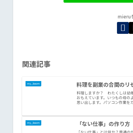
mier
関連記事
料理を副業の合間のリ
my_boom
料理しますか？ わたくしは幼
おもえています。いつもの母の
思い出します。パソコン作業をカ
「ない仕事」の作り方 
my_boom
「ない仕事」とは何か？普通の