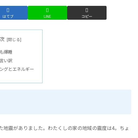
はてブ
LINE
コピー
次
も爆睡
言い訳
ングとエネルギー
揺れた地震がありました。わたくしの家の地域の震度は4。ちょ