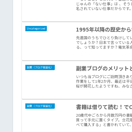
じゅんの「ない仕事」は 、そ
名されていない仕事だからです。
1995年以降の歴史か
Uncategorized
先進国のうちでひとり負けして
でしょうか？日本で言っている
る、って知ってますか？電気革命
副業ブログのメリット
副業（ブログ収益化）
いつも当ブログにご訪問頂きあ
作業をして1年2か月、最近は
桜が開花したようですね、みなさ
書籍は借りて読む！で
副業（ブログ収益化）
20歳代中ごろから月数万円の
買って手元に置くタイプ。立花
べて購入する」と書かれていて、書