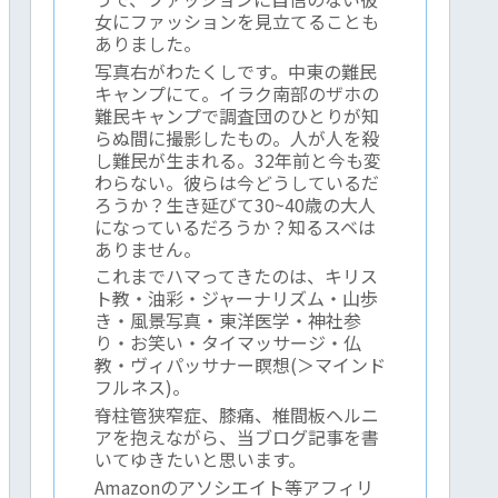
女にファッションを見立てることも
ありました。
写真右がわたくしです。中東の難民
キャンプにて。イラク南部のザホの
難民キャンプで調査団のひとりが知
らぬ間に撮影したもの。人が人を殺
し難民が生まれる。32年前と今も変
わらない。彼らは今どうしているだ
ろうか？生き延びて30~40歳の大人
になっているだろうか？知るスベは
ありません。
これまでハマってきたのは、キリス
ト教・油彩・ジャーナリズム・山歩
き・風景写真・東洋医学・神社参
り・お笑い・タイマッサージ・仏
教・ヴィパッサナー瞑想(＞マインド
フルネス)。
脊柱管狭窄症、膝痛、椎間板ヘルニ
アを抱えながら、当ブログ記事を書
いてゆきたいと思います。
Amazonのアソシエイト等アフィリ