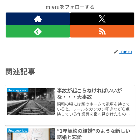
mieruをフォローする
mieru
関連記事
事故が起こらなければいいが
Uncategorized
な・・・大事故
昭和の頃には駅のホームで電車を待って
いると、レールをカンカン叩きながら点
検している作業員を良く見かけたもので
す。当時の電車の車輪や装置周辺はきれ
いに拭かれていた。レールも茶色いサビ
なんかなかった。改札には駅員さんがき
”1年契約の結婚”のような新しい
Uncategorized
っぷを切るために座ってい...
結婚と恋愛