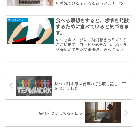
い状況のひとはいるとおもいます。わた
くしは長らくシステムエンジニアをして
いて、終電で帰宅し土日も出勤という勤
務の時期がありました。当時であれば、
食べる瞑想をすると、感情を発散
ヴィパッサナー
そんな生活にプラスして副...
するために食べていると気づきま
す。
いつも当ブログにご訪問頂きありがとう
ございます。コートが必要ない、めっき
り春めいてきた関東周辺、みなさんいか
がお過ごしですか？たべる瞑想というの
は話しには聞いていたけれど、あまりし
たことがありませんでした。たべること
くらい気ままにさせてほし...
黙って耐え忍ぶ後輩の打ち明け話しに耳
を傾けました
妄想をつぶして脳を使う