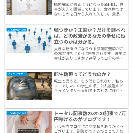
腸内細菌が減るようになった原因は、食
事が大きく関係しています。食べ物では
ないものを口から入れて久しい。食品添
加物のこと。食品添加物について興味が
あれば調べましょう。米・豆・芋。なる
べく加工されていない材料を購入してご
嘘つきか？正直か？だけを調べれ
Uncategorized
自分で食べられるように調...
ば、どの政党があなたの幸せに役
立つのかは分かる。
大きな転換点になりうる参議院選挙がこ
の2022年7月10日に開票されます。選挙に
興味がありますか？選挙って自分の将来
を含むけれど、子供や孫の世代に責任を
持って世の中を手渡す重要な選択だと私
は考えてきました。私には子も孫もいな
転生輪廻ってどうなのか？
ヴィパッサナー
いけれど、この世...
転生と言うと、もう信じられない。私も
ソーでした。中学生の頃、公共放送のド
キュメンタリー番組でホスピスに住む人
を取りあげている番組を見ました。ある
女性。まだ若い。けれど、末期がん。そ
の女性は、「輪廻を信じてますから死ぬ
のは怖くありません。」と...
トータル記事数の3％の記事で7万
Uncategorized
円稼げるのがブログです！
いつも当ブログにご訪問頂きありがとう
ございます。副業ができるひととできな