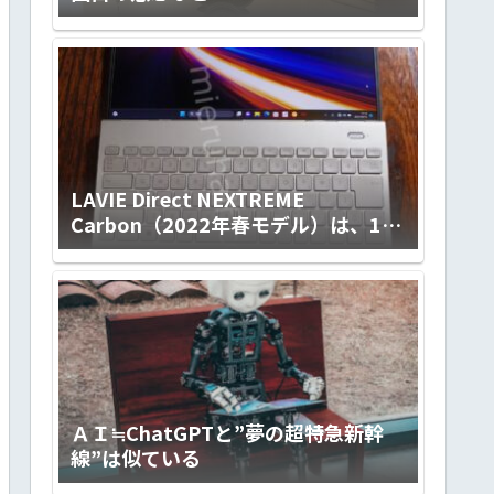
LAVIE Direct NEXTREME
Carbon（2022年春モデル）は、14ｲ
ﾝﾁの使い勝手の良さとLED IPS液晶
（ノングレア）画面の標準を超えた
見やすさ、滑らかなキータッチとfine
textureなデザイン。ハイクラスで上
質な極軽モバイルノートです！
【PR】
ＡＩ≒ChatGPTと”夢の超特急新幹
線”は似ている