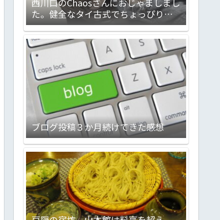
西川口のChaosさんにおじゃましまし
た。健全なタイ古式でちょっぴりメ
ンエスな感じのお店です。会話対応力
バツグン。気分転換に最高ですヨ！
ブログ投稿３か月続けてきた感想
戸隠の宿坊 山本館は料亭を超え