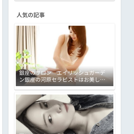
人気の記事
銀座のサロン エイリッシュガーデ
ン銀座の河原セラピストはお美しく
妖艶でしゃれっ気たっぷり。大満足
のサロンでした！ 心理カウンセラ
ー＋セラピストって凄いんで
す！！ 【PR】