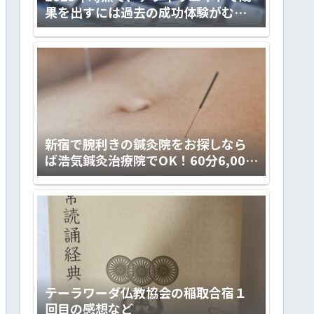
果を出すには過去の成功体験がむし
ろ邪魔くさくなる件
新宿で腕利きの鍼灸院をお探しなら
ば浩気鍼灸治療院でOK！60分6,000
円の予約制。
テーラワーダ仏教協会の稲取合宿１
回目の感想など