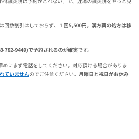
小林鍼灸院は予約がとれない。で、近場の鍼灸院をやっと見
在は回数割引はしておらず、
１回5,500円
。
漢方薬の処方は移
8-782-9449
)で予約されるのが確実
です。
早めにまず電話をしてください。対応頂ける場合がありま
れていません
のでご注意ください。
月曜日と祝日がお休み