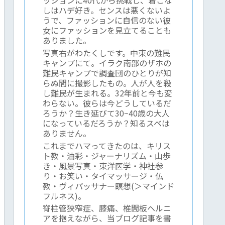
しはハデ好き。センスは悪くないよ
うで、ファッションに自信のない彼
女にファッションを見立てることも
ありました。
写真右がわたくしです。中東の難民
キャンプにて。イラク南部のザホの
難民キャンプで調査団のひとりが知
らぬ間に撮影したもの。人が人を殺
し難民が生まれる。32年前と今も変
わらない。彼らは今どうしているだ
ろうか？生き延びて30~40歳の大人
になっているだろうか？知るスベは
ありません。
これまでハマってきたのは、キリス
ト教・油彩・ジャーナリズム・山歩
き・風景写真・東洋医学・神社参
り・お笑い・タイマッサージ・仏
教・ヴィパッサナー瞑想(＞マインド
フルネス)。
脊柱管狭窄症、膝痛、椎間板ヘルニ
アを抱えながら、当ブログ記事を書