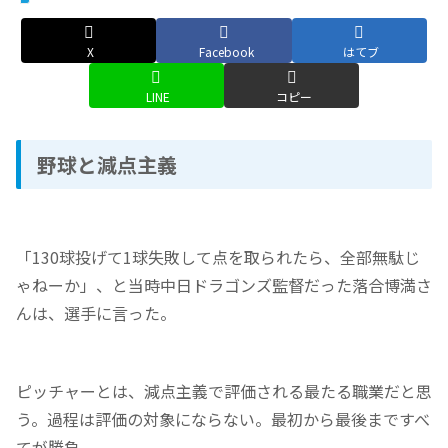
X
Facebook
はてブ
LINE
コピー
野球と減点主義
「130球投げて1球失敗して点を取られたら、全部無駄じ
ゃねーか」、と当時中日ドラゴンズ監督だった落合博満さ
んは、選手に言った。
ピッチャーとは、減点主義で評価される最たる職業だと思
う。過程は評価の対象にならない。最初から最後まですべ
てが勝負。