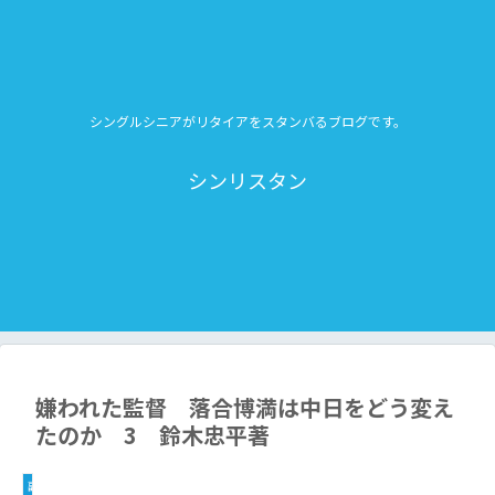
シングルシニアがリタイアをスタンバるブログです。
シンリスタン
嫌われた監督 落合博満は中日をどう変え
たのか 3 鈴木忠平著
副業（ブログ収益化）