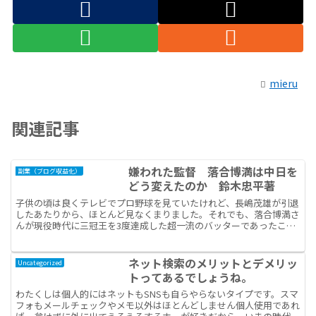
mieru
関連記事
嫌われた監督 落合博満は中日を
副業（ブログ収益化）
どう変えたのか 鈴木忠平著
子供の頃は良くテレビでプロ野球を見ていたけれど、長嶋茂雄が引退
したあたりから、ほとんど見なくまりました。それでも、落合博満さ
んが現役時代に三冠王を3度達成した超一流のバッターであったこと
位は知っています。大谷翔平の二刀流に対する落合博満さん...
ネット検索のメリットとデメリッ
Uncategorized
トってあるでしょうね。
わたくしは個人的にはネットもSNSも自らやらないタイプです。スマ
フォもメールチェックやメモ以外はほとんどしません個人使用であれ