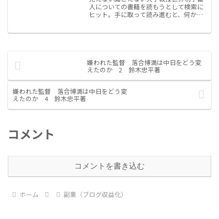
人についての書籍を読もうとして検索に
ヒット。手に取って読み進むと、何かが
違う。全盲ろうで指と指で会話する”指点
字”が映画”ET”で、宇宙人がエリオット少
年と指を触れあう様に似ている。ETの植
物学者である宇...
嫌われた監督 落合博満は中日をどう変
えたのか 2 鈴木忠平著
嫌われた監督 落合博満は中日をどう変
えたのか 4 鈴木忠平著
コメント
コメントを書き込む
ホーム
副業（ブログ収益化）