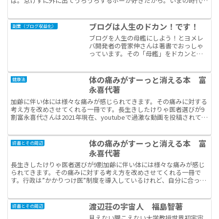
ば。怠けずに外に出てうろうろするホーが好きだから。いまの時代に
生まれていても、室内でゲームして楽しい、と感ずる子供...
ブログは人生のドカン！です！
副業（ブログ収益化）
ブログを人生の母艦にしよう！とヨメレ
バ開発者の菅家伸さんは著書でおっしゃ
っています。その「母艦」をドカンとも
じってみました。「ブログを人生の母艦
にする・・・」と言われると、「ソーユ
ーことなのかな~」と思っていました。ブ
体の痛みがすーっと消える本 富
健康法
ログ運営はやったりとま...
永喜代著
加齢に伴い体には様々な痛みが感じられてきます。その痛みに対する
考え方を改めさせてくれる一冊です。長生きしたけりゃ医者選びが9
割富永喜代さんは2021年現在、youtubeで過激な動画を投稿されてい
ます。過去には衆議院議員にも立候補されていま...
体の痛みがすーっと消える本 富
読書とその周辺
永喜代著
長生きしたけりゃ医者選びが9割加齢に伴い体には様々な痛みが感じ
られてきます。その痛みに対する考え方を改めさせてくれる一冊で
す。行政は”かかりつけ医”制度を導入しているけれど、自分に合った
医者を探す事は難しい。子供のころ親に連れて行かされた医...
渡辺荘の宇宙人 福島智著
読書とその周辺
見えない聞こえない大学教授世界初宇宙