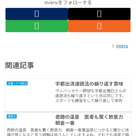
mieruをフォローする
mieru
関連記事
宇都出流速読法の繰り返す意味
読書とその周辺
ヴィパッサナー瞑想も宇都出雅巳さんの
速読法も繰り返すという点は同じです。
スポーツも練習をして繰り返して技術が
会得できます。ヴィパッサナー瞑想は試
験の過去問を解くこととは異質で、自分
の欠陥に気づいたり、ひたすら考えずに
奇跡の温泉 医者も驚く飲泉力
健康法
暴れる馬を調教するように...
朝倉一善
奇跡の温泉 医者も驚く飲泉力 朝倉一善著温泉につかると確かに体
調が良くなると言う経験は皆さんしていますよね。それでも温泉で病