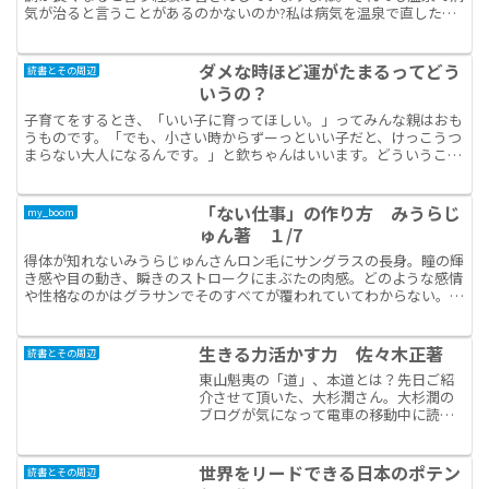
気が治ると言うことがあるのかないのか?私は病気を温泉で直した経
験がないのでよく解りません。ただし温泉はただのリラクゼ...
ダメな時ほど運がたまるってどう
読書とその周辺
いうの？
子育てをするとき、「いい子に育ってほしい。」ってみんな親はおも
うものです。「でも、小さい時からずーっといい子だと、けっこうつ
まらない大人になるんです。」と欽ちゃんはいいます。どういうこと
なのでしょうか？こどもは親をよーく見ているので、親が「...
「ない仕事」の作り方 みうらじ
my_boom
ゅん著 １/7
得体が知れないみうらじゅんさんロン毛にサングラスの長身。瞳の輝
き感や目の動き、瞬きのストロークにまぶたの肉感。どのような感情
や性格なのかはグラサンでそのすべてが覆われていてわからない。戦
略的に隠されているのだが、性格はあけっぴろげで声が大き...
生きる力活かす力 佐々木正著
読書とその周辺
東山魁夷の「道」、本道とは？先日ご紹
介させて頂いた、大杉潤さん。大杉潤の
ブログが気になって電車の移動中に読ん
でいると、人生の1冊として紹介されてい
たのが本書。スティーブ・ジョブズも孫
正義さんも尊敬されていた佐々木正さん
世界をリードできる日本のポテン
読書とその周辺
を私は初めて知り、さっ...