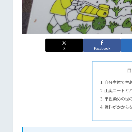
X
Facebook
目
自分主体で主
山奥ニートと
単色染めの世の
賃料がかから