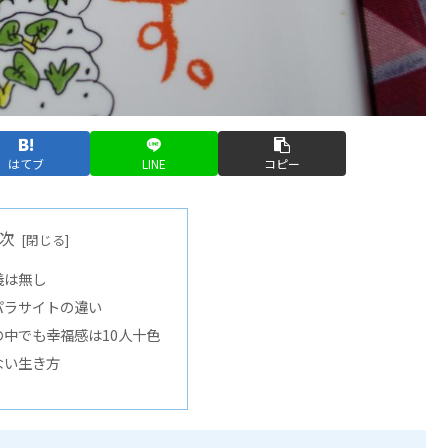
はてブ
LINE
コピー
次
義は無し
パラサイトの違い
中でも幸福感は10人十色
ない生き方