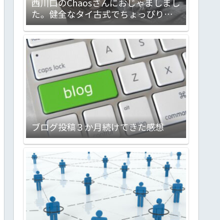
西川口のChaosさんにおじゃましまし
た。健全なタイ古式でちょっぴりメ
ンエスな感じのお店です。会話対応力
バツグン。気分転換に最高ですヨ！
ブログ投稿３か月続けてきた感想