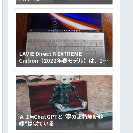
LAVIE Direct NEXTREME
Carbon（2022年春モデル）は、14ｲ
ﾝﾁの使い勝手の良さとLED IPS液晶
（ノングレア）画面の標準を超えた
見やすさ、滑らかなキータッチとfine
textureなデザイン。ハイクラスで上
質な極軽モバイルノートです！
【PR】
ＡＩ≒ChatGPTと”夢の超特急新幹
線”は似ている