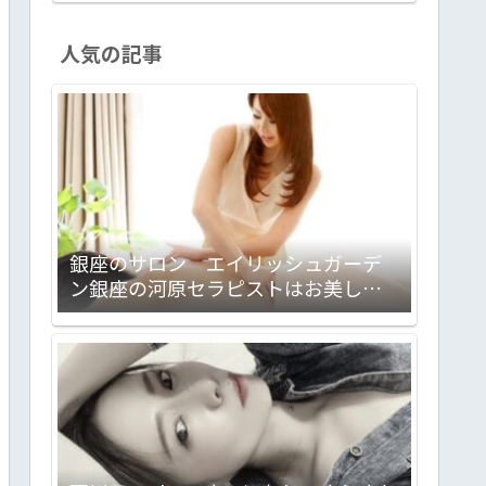
人気の記事
銀座のサロン エイリッシュガーデ
ン銀座の河原セラピストはお美しく
妖艶でしゃれっ気たっぷり。大満足
のサロンでした！ 心理カウンセラ
ー＋セラピストって凄いんで
す！！ 【PR】