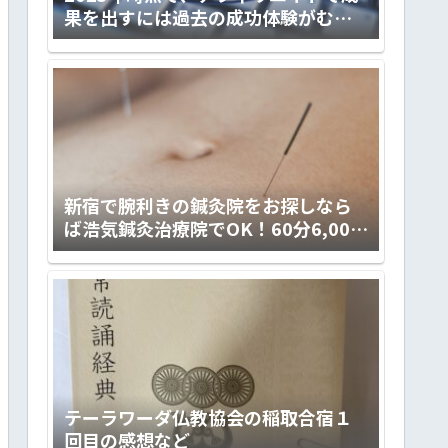
果を出すには過去の成功体験がむし
ろ邪魔くさくなる件
新宿で腕利きの鍼灸院をお探しなら
ば浩気鍼灸治療院でOK！60分6,000
円の予約制。
テーラワーダ仏教協会の稲取合宿１
回目の感想など