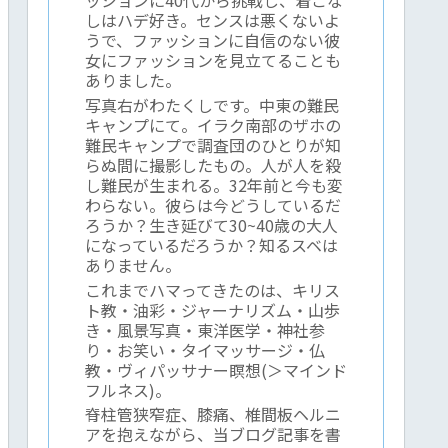
しはハデ好き。センスは悪くないよ
うで、ファッションに自信のない彼
女にファッションを見立てることも
ありました。
写真右がわたくしです。中東の難民
キャンプにて。イラク南部のザホの
難民キャンプで調査団のひとりが知
らぬ間に撮影したもの。人が人を殺
し難民が生まれる。32年前と今も変
わらない。彼らは今どうしているだ
ろうか？生き延びて30~40歳の大人
になっているだろうか？知るスベは
ありません。
これまでハマってきたのは、キリス
ト教・油彩・ジャーナリズム・山歩
き・風景写真・東洋医学・神社参
り・お笑い・タイマッサージ・仏
教・ヴィパッサナー瞑想(＞マインド
フルネス)。
脊柱管狭窄症、膝痛、椎間板ヘルニ
アを抱えながら、当ブログ記事を書