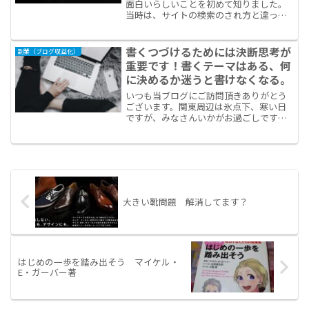
面白いらしいことを初めて知りました。
当時は、サイトの検索のされ方と違っ
て、狙った動画に行きつけない。使い勝
手が良くないこととやけに広告で見づら
いんで、あんましyoutubeを見ていませ
書くつづけるためには決断思考が
副業（ブログ収益化）
んでした。普...
重要です！書くテーマはある、何
に決めるか迷うと書けなくなる。
いつも当ブログにご訪問頂きありがとう
ございます。関東周辺は氷点下、寒い日
ですが、みなさんいかがお過ごしです
か？ブログの収益化では日記は望ましく
なく、テーマ設定してる雑記が良い、と
言われています。雑記と日記の違いは、
読者に向けられて役立つ情報...
大きい靴問題 解消してます？
はじめの一歩を踏み出そう マイケル・
E・ガーバー著