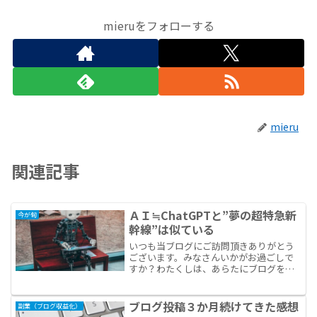
mieruをフォローする
mieru
関連記事
ＡＩ≒ChatGPTと”夢の超特急新
今が旬
幹線”は似ている
いつも当ブログにご訪問頂きありがとう
ございます。みなさんいかがお過ごしで
すか？わたくしは、あらたにブログを立
ち上げてエラー続出し前に進まず、モン
モンとしています(笑)。とはいえ、さきほ
ど歩く瞑想を１時間行いました。休日の
ブログ投稿３か月続けてきた感想
副業（ブログ収益化）
最優先事項をヴィパッ...