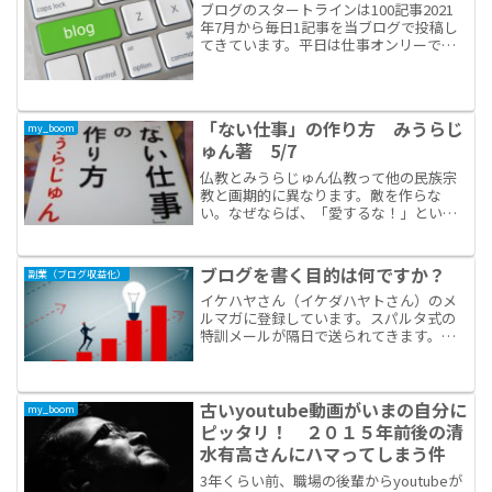
ブログのスタートラインは100記事2021
年7月から毎日1記事を当ブログで投稿し
てきています。平日は仕事オンリーで副
業のブログ記事作成は土曜と日曜限定で
予約投稿を使用してきました。個人的な
仮説ですが、100記事、1,000記事、
10,000...
「ない仕事」の作り方 みうらじ
my_boom
ゅん著 5/7
仏教とみうらじゅん仏教って他の民族宗
教と画期的に異なります。敵を作らな
い。なぜならば、「愛するな！」という
教えだから。愛する人がいないと敵は生
まれません。みうらじゅんさんは、子供
の頃におじい様に連れられて、京都の仏
ブログを書く目的は何ですか？
副業（ブログ収益化）
閣に通いました。仏像が怪獣...
イケハヤさん（イケダハヤトさん）のメ
ルマガに登録しています。スパルタ式の
特訓メールが隔日で送られてきます。文
書の基本的な書き方でも学ぶべきことあ
るので、面白く読ませて頂いています。
もしも、あなたがいま、ブログ運営につ
いて学びたいとか、これか...
古いyoutube動画がいまの自分に
my_boom
ピッタリ！ ２０１５年前後の清
水有高さんにハマってしまう件
3年くらい前、職場の後輩からyoutubeが