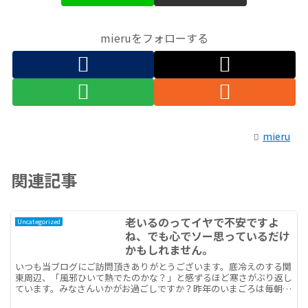
mieruをフォローする
mieru
関連記事
老いるのってイヤで不安ですよ
Uncategorized
ね、でも心でソー思っているだけ
かもしれません。
いつも当ブログにご訪問頂きありがとうございます。底冷えのする関
東周辺、「風邪ひいて熱でたのかな？」と感ずるほど寒さがぶり返し
ています。みなさんいかがお過ごしですか？昨年のいまごろは毎朝犬
の散歩をする一人暮らしの男性と自転車置き場であいさつを...