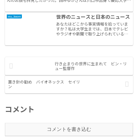
んのお顔も拝見したかった。西みゆかさんは川口市出身で慶応大学法
学部を卒業後に弁護士となっています。私も別の大学の法学...
世界のニュースと日本のニュース
my_boom
あなたはどこから事実情報を拾っていま
すか？私は大学生までは、日本でテレビ
やラジオや新聞で取り上げられているニ
ュースや記事って善意で客観的で理性的
に選ばれて発信されていると信じていま
した。大学のある企画の委員をすること
になって、先輩方と出演交...
行き止まりの世界に生まれて ビン・リ
ュー監督作
置き針の勧め バイオネックス セイリ
ン
コメント
コメントを書き込む