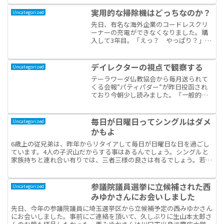
実用的な掃除機はどっちなのか？
Uncategorized
先日、有名な海外企業のコードレスクリ
ーナーの充電ができなくなりました。購
入して3年目。「えっ？ やっぱり？」、
驚きと予感が同居した感じ。テレビショ
ッグで速攻買いしたけれど、直後すぐ故
障。充電池に故障ランプが点灯して交換
デイレクターの視点で観察する
Uncategorized
すること2回。本体不具...
テーラワーダ仏教協会から毎月送られて
くる会報”パティパダー”が昨日投函され
ており今朝少し読みました。「一般的に
私たちは、情報を誰かに指示された通り
に処理して、操られるように心を汚して
いるのです。」とスマナサーラ長老は書
毎日が日曜日ってシングルはダメ
Uncategorized
かれていました。映画を...
かもよ
6歳上の従兄弟は、昨年からリタイアして毎日が日曜日な日を過ごし
ています。4人の子沢山だからする事はあるんでしょう。シングルと
家族持ちと連れ合い有りでは、三者三様の良さは有るでしょう。若い
頃は、会社が煩わしい。毎日が日曜日で好きな事ができたな...
参議院議員選挙に立候補された西
Uncategorized
みゆかさんにお会いしました
先日、今年の参議院議員に埼玉選挙区から立候補予定の西みゆかさん
にお会いしました。事前にご連絡を頂いて、久しぶりに生山本太郎さ