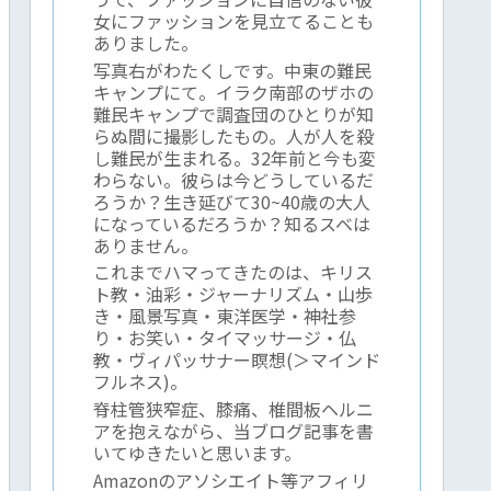
女にファッションを見立てることも
ありました。
写真右がわたくしです。中東の難民
キャンプにて。イラク南部のザホの
難民キャンプで調査団のひとりが知
らぬ間に撮影したもの。人が人を殺
し難民が生まれる。32年前と今も変
わらない。彼らは今どうしているだ
ろうか？生き延びて30~40歳の大人
になっているだろうか？知るスベは
ありません。
これまでハマってきたのは、キリス
ト教・油彩・ジャーナリズム・山歩
き・風景写真・東洋医学・神社参
り・お笑い・タイマッサージ・仏
教・ヴィパッサナー瞑想(＞マインド
フルネス)。
脊柱管狭窄症、膝痛、椎間板ヘルニ
アを抱えながら、当ブログ記事を書
いてゆきたいと思います。
Amazonのアソシエイト等アフィリ