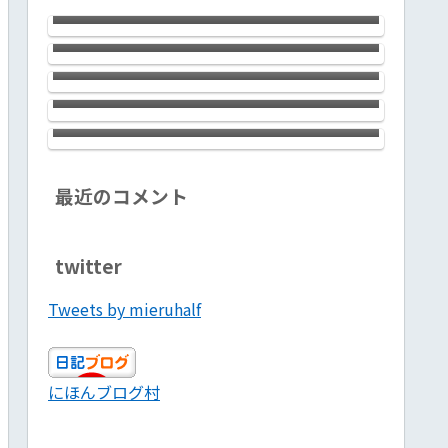
ン銀座の河原セラピストはお美しく
西川口のChaosさんにおじゃましまし
【PR】
妖艶でしゃれっ気たっぷり。大満足
た。健全なタイ古式でちょっぴりメ
のサロンでした！ 心理カウンセラ
ンエスな感じのお店です。会話対応力
ブログ投稿３か月続けてきた感想
戸隠の宿坊 山本館は料亭を超え
ー＋セラピストって凄いんで
バツグン。気分転換に最高ですヨ！
た”田舎料理”です！ 宮司さんが腕
す！！ 【PR】
をふるう絶品料理満載。温泉ではな
和顔悦色施（わげんえつしきせ）
いのに不思議な効能の風呂もぜひ体
感してください！！
最近のコメント
twitter
Tweets by mieruhalf
にほんブログ村