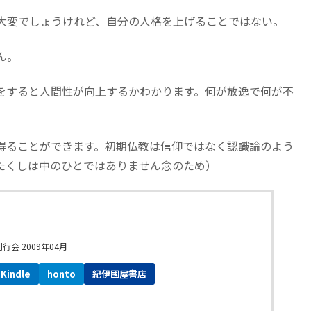
大変でしょうけれど、自分の人格を上げることではない。
ん。
をすると人間性が向上するかわかります。何が放逸で何が不
得ることができます。初期仏教は信仰ではなく認識論のよう
たくしは中のひとではありません念のため）
会 2009年04月
Kindle
honto
紀伊國屋書店
ebookjapan