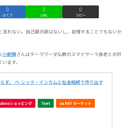
はてブ
LINE
コピー
と言わない。自己顕示欲はないし、自慢することでもないか
た
小飼弾
さんはテーラワーダ仏教のスマナサーラ長老との対
ています。
らず。 ベ-シック・インカムと社会相続で作り出す
弾
Yahooショッピング
7net
au PAY マーケット