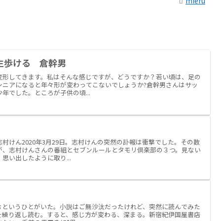
mieru
生歩ける 倉幹男
変形してきます。私はそんな感じですが、どうですか？若い頃は、足の
シニアになると年々形が変わってこないでしょうか?倉幹男さんはサッ
年でした。ところが子供の頃...
村けん2020年3月29日。志村けんの突然の訃報は衝撃でした。その数
が、志村けんさんの番組とセブンルールとタモリ倶楽部の３つ。見ない
思い出したように取り...
読むというひとがいた。小説はご無沙汰だったけれど、突然に読んでみた
を繰り返し読む。すると、感じ方が変わる、深まる。新宿紀伊国屋書店