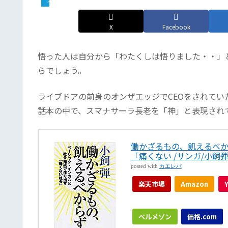
X
Facebook
悟った人は自分から「わたくしは悟りました・・」
らでしょう。
ライブドアの前身のオンザエッジでCEOをされてい
話本の中で、スマナサーラ長老を「神」と表現され
働かざるもの、飢えるべか
「痛くない /サンガ/小飼
posted with
カエレバ
楽天市場
Amazon
ベルメゾン
価格.com