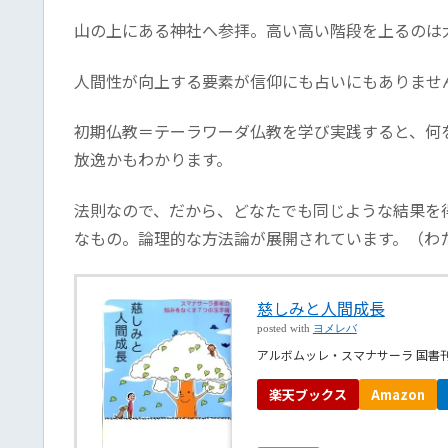
山の上にある神社へ参拝。高い高い階段を上るのは
人間性が向上する要素が信仰にも占いにもありませ
初期仏教＝テーラワーダ仏教を学び実践すると、何
放逸かもわかります。
法則なので、だから、どなたでも同じような結果を
なもの。論理的な方法論が展開されています。（わ
慈しみと人間成長
posted with
ヨメレバ
アルボムッレ・スマナサーラ 国書刊行
楽天ブックス
Amazon