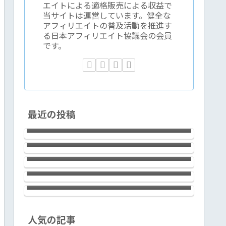
エイトによる適格販売による収益で
当サイトは運営しています。健全な
アフィリエイトの普及活動を推進す
る日本アフィリエイト協議会の会員
です。
2023年時点で、アフィリエイトで成
最近の投稿
果を出すには過去の成功体験がむし
新宿で腕利きの鍼灸院をお探しなら
ろ邪魔くさくなる件
ば浩気鍼灸治療院でOK！60分6,000
テーラワーダ仏教協会の稲取合宿１
円の予約制。
回目の感想など
LAVIE Direct NEXTREME
Carbon（2022年春モデル）は、14ｲ
ＡＩ≒ChatGPTと”夢の超特急新幹
ﾝﾁの使い勝手の良さとLED IPS液晶
線”は似ている
（ノングレア）画面の標準を超えた
見やすさ、滑らかなキータッチとfine
textureなデザイン。ハイクラスで上
銀座のサロン エイリッシュガーデ
人気の記事
質な極軽モバイルノートです！