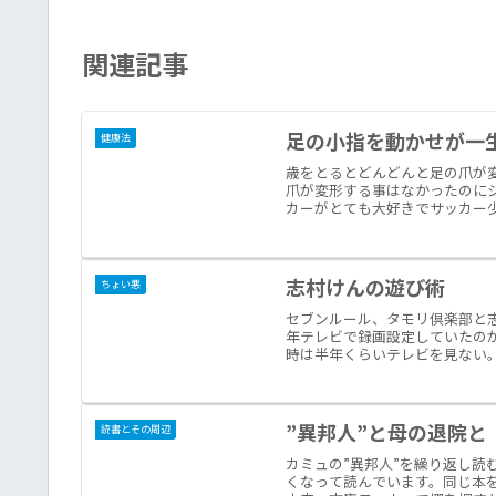
関連記事
足の小指を動かせが一
健康法
歳をとるとどんどんと足の爪が
爪が変形する事はなかったのに
カーがとても大好きでサッカー少
志村けんの遊び術
ちょい悪
セブンルール、タモリ倶楽部と志
年テレビで録画設定していたの
時は半年くらいテレビを見ない。
”異邦人”と母の退院と
読書とその周辺
カミュの”異邦人”を繰り返し
くなって読んでいます。同じ本