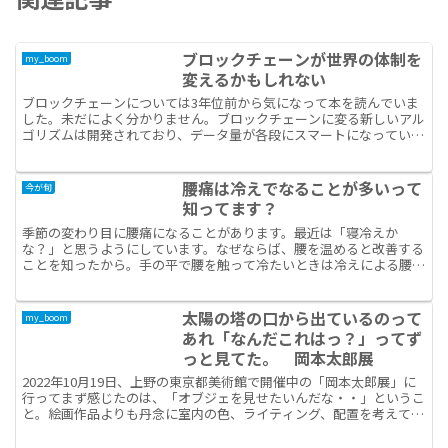
ブロックチェーンが世界の体制を
my_boom
変えるかもしれない
ブロックチェーンについては3年位前から気になって本を読んでいま
した。未だによく分かりません。ブロックチェーンに変る新しいアル
ゴリズムは開発されており、データ量が各段にスマートになっている
らしい。なぜ？今、ブロックチェーンに興味が湧いたのか？...
腰痛は冷えでなることが多いって
今が旬
知ってます？
季節の変わり目に腰痛になることがあります。最近は「寝冷えか
な？」と思うようにしています。なぜならば、腰を温めると改善する
ことを知ったから。手の平で腰を触って冷たいときは冷えによる腰痛
の場合があります。腹巻は効果的。帰宅後の入浴も大切。棒灸も...
太陽の塔の口から出ているのって
my_boom
あれ「なんだこれはっ？」ってず
っと見てた。 岡本太郎展
2022年10月19日、上野の東京都美術館で開催中の「岡本太郎展」に
行ってまず感じたのは、「オブジェを見せたいんだな・・」というこ
と。絵画作品よりも丹念に室内の色、ライティング、配置を考えて練
って、彫刻オブジェが目立っていた会場です。平日は...