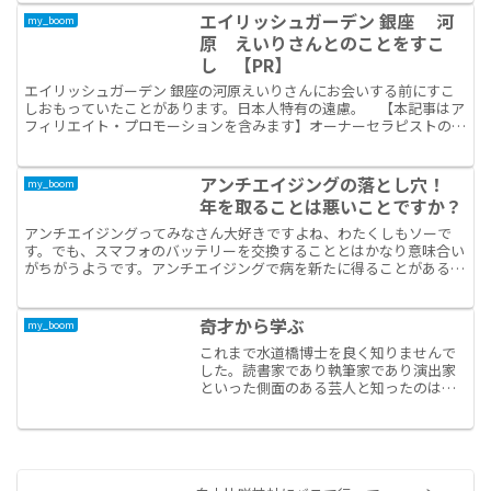
エイリッシュガーデン 銀座 河
my_boom
原 えいりさんとのことをすこ
し 【PR】
エイリッシュガーデン 銀座の河原えいりさんにお会いする前にすこ
しおもっていたことがあります。日本人特有の遠慮。 【本記事はア
フィリエイト・プロモーションを含みます】オーナーセラピストの河
原セラピストご自身の遠慮ではありません。テレビ出演され...
アンチエイジングの落とし穴！
my_boom
年を取ることは悪いことですか？
アンチエイジングってみなさん大好きですよね、わたくしもソーで
す。でも、スマフォのバッテリーを交換することとはかなり意味合い
がちがうようです。アンチエイジングで病を新たに得ることがある鉄
道関係の会社を退職されたエンジニアの方が入社された頃のお...
奇才から学ぶ
my_boom
これまで水道橋博士を良く知りませんで
した。読書家であり執筆家であり演出家
といった側面のある芸人と知ったのはこ
の１か月ほど前から。彼は、先日、とあ
る大物から訴えられて、テレビ地上波か
らも干されてしまった。不祥事を起こし
たのではなく、彼を起因と...