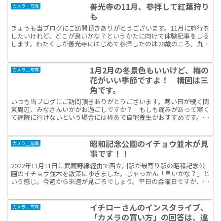
善光寺の11月、参拝して紅葉狩り
カメラ＿写真
も
きょうも当ブログにご訪問頂きありがとうございます。11月に旅行を
したいけれど、どこが良いかな？というかたに向けて体験記事をしる
します。わたくしが善光寺にはじめて参拝したのは28歳のころ。九段
下の職場でいっしょに働いていた他の会社の友人の実家...
1月2月の冬景色もいいけど、梅の
カメラ＿写真
花がいい季節ですよ！ 構図は三
角です。
いつも当ブログにご訪問頂きありがとうございます。寒い日が続く関
東周辺、みなさんいかがお過ごしですか？ もしも痛みがあって寒く
て病院に行けないという場合には棒灸で自宅養生がおすすめです。
(別の記事です。→温灸効果を実感！トイレの用足しに支障が...
昭和記念公園のイチョウ並木が見
カメラ＿写真
事です！！
2022年11月11日に武蔵野線経由で西立川駅が最寄り駅の昭和記念公
園のイチョウ並木を散策にゆきました。じゃっかん「早いかな？」と
いう感じ。今週から来週が見ごろでしょう。平日の金曜日ですが、か
なりの混雑ぶりでした。並木道の外側から撮影。すこ...
イチローさんのインスタライブ、
カメラ＿写真
「カメラの買い方」の回答は、違