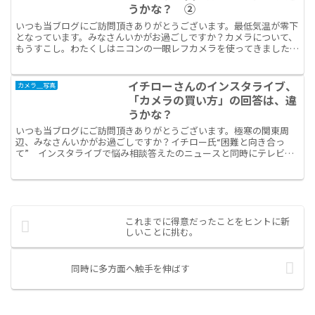
うかな？ ②
いつも当ブログにご訪問頂きありがとうございます。最低気温が零下
となっています。みなさんいかがお過ごしですか？カメラについて、
もうすこし。わたくしはニコンの一眼レフカメラを使ってきました。
カメラボディーが変わってもどのカメラでも同じレンズが使...
イチローさんのインスタライブ、
カメラ＿写真
「カメラの買い方」の回答は、違
うかな？
いつも当ブログにご訪問頂きありがとうございます。極寒の関東周
辺、みなさんいかがお過ごしですか？イチロー氏“困難と向き合っ
て” インスタライブで悩み相談答えたのニュースと同時にテレビで
回答している映像を”ながら見”していました。ご覧になったか...
これまでに得意だったことをヒントに新
しいことに挑む。
同時に多方面へ触手を伸ばす