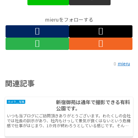
mieruをフォローする
mieru
関連記事
新宿御苑は通年で撮影できる有料
カメラ＿写真
公園です。
いつも当ブログにご訪問頂きありがとうございます。わたくしの会社
では社長の訓示があり、社内もけっして景気が良くはないという危機
感で仕事がはじまり、1か月が終わろうとしている感じです。そんな
さ中で希望の日本、非常に新しいものの考え方について最近...