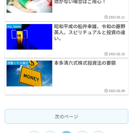
効かない場合はご用心！
2023.02.11
昭和平成の船井幸雄、令和の藤野
my_boom
英人。スピリチュアルと投資の違
い。
2023.02.10
本多清六式株式投資法の要領
読書とその周辺
2023.02.09
次のページ