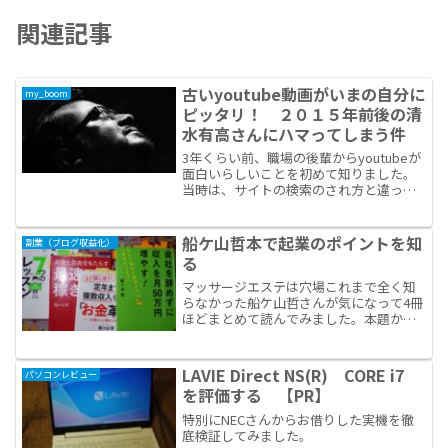
関連記事
古いyoutube動画がいまの自分に
my_boom
ピッタリ！ ２０１５年前後の清
水有高さんにハマってしまう件
3年くらい前、職場の後輩からyoutubeが
面白いらしいことを初めて知りました。
当時は、サイトの検索のされ方と違っ
て、狙った動画に行きつけない。使い勝
手が良くないこととやけに広告で見づら
いんで、あんましyoutubeを見ていませ
船ケ山哲本で起業のポイントを知
副業（ブログ収益化）
んでした。普...
る
マッサージエステは穴場これまで全く知
らなかった船ケ山哲さんが気になって4冊
ほどまとめて読んでみました。本題から
明言したり説明はないけれど、よく「エ
ステ」というキーワードが本の中で出て
きます。エステで起業された成功事例も
LAVIE Direct NS(R) CORE i7
パソコンレビュー
紹介されているけれど、...
を評価する 【PR】
特別にNECさんからお借りした実機を徹
底検証してみました。