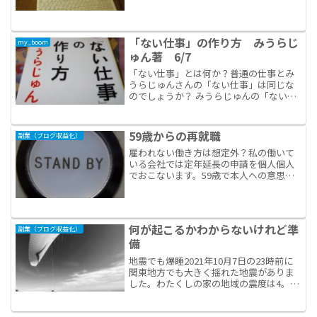
「ない仕事」の作り方 みうらじ
my_boom
ゅん著 6/7
「ない仕事」とは何か？普通の仕事とみ
うらじゅんさんの「ない仕事」は同じな
のでしょうか？ みうらじゅんの「ない仕
事」は 、そうした小説家や画家や音楽家
のしている仕事とは一線を画す仕事で
す。命名されていない仕事だからです。
59歳からの再就職
副業（ブログ収益化）
職業として認知されてい...
雇われない働き方は想定外？私の働いて
いる会社では定年延長の申請を個人個人
でおこないます。59歳で本人への意思確
認が行われます。直属上司60歳以降も当
社で働きたいですか？こうした問いが、
今年の春の面談で行われました。私は、
副業禁止の当社にあっ...
何が起こるかわからないけれど準
副業（ブログ収益化）
備
地震でも爆睡2021年10月7日の23時前に
関東地方でも大きく揺れた地震がありま
した。わたくしの家の地域の震度は4。ち
ょうど寝入った時間帯で全く気付きませ
んでした。翌朝いつもより早く起床して