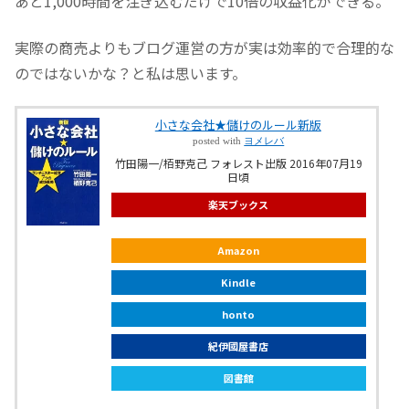
あと1,000時間を注ぎ込むだけで10倍の収益化ができる。
実際の商売よりもブログ運営の方が実は効率的で合理的な
のではないかな？と私は思います。
小さな会社★儲けのルール新版
posted with
ヨメレバ
竹田陽一/栢野克己 フォレスト出版 2016年07月19
日頃
楽天ブックス
Amazon
Kindle
honto
紀伊國屋書店
図書館