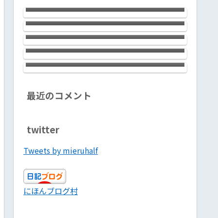
ン銀座の河原セラピストはお美しく
西川口のChaosさんにおじゃましまし
【PR】
妖艶でしゃれっ気たっぷり。大満足
た。健全なタイ古式でちょっぴりメ
のサロンでした！ 心理カウンセラ
ンエスな感じのお店です。会話対応力
ブログ投稿３か月続けてきた感想
戸隠の宿坊 山本館は料亭を超え
ー＋セラピストって凄いんで
バツグン。気分転換に最高ですヨ！
た”田舎料理”です！ 宮司さんが腕
す！！ 【PR】
をふるう絶品料理満載。温泉ではな
和顔悦色施（わげんえつしきせ）
いのに不思議な効能の風呂もぜひ体
感してください！！
最近のコメント
twitter
Tweets by mieruhalf
にほんブログ村