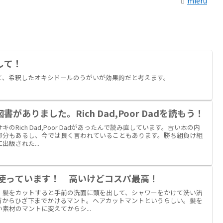
mieru
して！
て、希釈したオキシドールのうがいが効果的だと考えます。
がありました。Rich Dad,Poor Dadを読もう！
Rich Dad,Poor Dadがあったんで読み直しています。古い本の内
部分もあるし、今では良く言われていることもあります。勝ち組負け組
版された...
年使っています！ 高いけどコスパ最高！
。髪をカットすると手前の洗面に頭を出して、シャワーをかけて洗い流
首からひざ下までかけるマント。ヘアカットマントというらしい。髪を
素材のマントに変えてからシ...