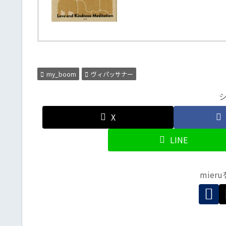
my_boom
ヴィパッサナー
X
LINE
mier