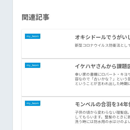
関連記事
オキシドールでうがい
my_boom
新型コロナウイルス防衛法とし
イケハヤさんから課題図書
my_boom
幸い家の書棚にロバート・キヨサキの
容なので「古いかな？」という
ということが言われ出した時期に出
モンベルの合羽を34
my_boom
子供の頃から変わらない理髪店
してもらいます。整髪のときに
洗う時には防水用の水はけのよい