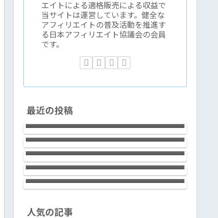
エイトによる適格販売による収益で
当サイトは運営しています。健全な
アフィリエイトの普及活動を推進す
る日本アフィリエイト協議会の会員
です。
2023年時点で、アフィリエイトで成
最近の投稿
果を出すには過去の成功体験がむし
新宿で腕利きの鍼灸院をお探しなら
ろ邪魔くさくなる件
ば浩気鍼灸治療院でOK！60分6,000
テーラワーダ仏教協会の稲取合宿１
円の予約制。
回目の感想など
LAVIE Direct NEXTREME
Carbon（2022年春モデル）は、14ｲ
ＡＩ≒ChatGPTと”夢の超特急新幹
ﾝﾁの使い勝手の良さとLED IPS液晶
線”は似ている
（ノングレア）画面の標準を超えた
見やすさ、滑らかなキータッチとfine
textureなデザイン。ハイクラスで上
銀座のサロン エイリッシュガーデ
人気の記事
質な極軽モバイルノートです！