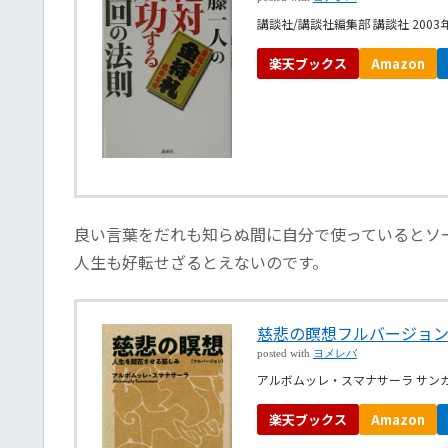
講談社/講談社編集部 講談社 2003
楽天ブックス
Amazon
良い言葉をだれも知らぬ間に自分で使っているとソ
人生も好転せざるとえないのです。
慈悲の瞑想フルバージョ
posted with
ヨメレバ
アルボムッレ・スマナサーラ サンガ 
楽天ブックス
Amazon