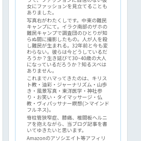
女にファッションを見立てることも
ありました。
写真右がわたくしです。中東の難民
キャンプにて。イラク南部のザホの
難民キャンプで調査団のひとりが知
らぬ間に撮影したもの。人が人を殺
し難民が生まれる。32年前と今も変
わらない。彼らは今どうしているだ
ろうか？生き延びて30~40歳の大人
になっているだろうか？知るスベは
ありません。
これまでハマってきたのは、キリス
ト教・油彩・ジャーナリズム・山歩
き・風景写真・東洋医学・神社参
り・お笑い・タイマッサージ・仏
教・ヴィパッサナー瞑想(＞マインド
フルネス)。
脊柱管狭窄症、膝痛、椎間板ヘルニ
アを抱えながら、当ブログ記事を書
いてゆきたいと思います。
Amazonのアソシエイト等アフィリ