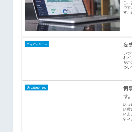
ら、
です
す。
妄
ヴィパッサナー
いつ
れど
かが
つい
何
Uncategorized
す
いつ
い感
いま
ない