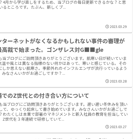
？4月から学び直しをするため、当ブログの毎日更新できるかな？と思
いるところです。たぶん、新しくブ...
2023.03.29
ンターネットがなくなるかもしれない事件の審理が
最高裁で始まった。ゴンザレス対G■■gle
も当ブログにご訪問頂きありがとうございます。肌寒い日が続いていま
気温や風とは異なる指標のない何かはあって、寒いと感じている。その
にしか思えない肌寒さ。季節外れのインフルエンザが流行っているよう
。みなさんいかがお過ごしですか？...
2023.03.28
場でのZ世代との付き合い方について
も当ブログにご訪問頂きありがとうございます。遅い遅い冬休みを頂い
して、ゆっくり起床して書き始めています。みなさんいかがお過ごしで
？わたくしは本業で部署のマネジメントと新入社員の教育を担当してい
。Z世代を３年連続で研修していて...
2023.03.27