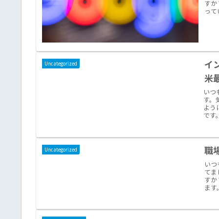
すか
って
イ
Uncategorized
米
いつ
す。
よう
です
職
Uncategorized
いつ
てま
すか
ます