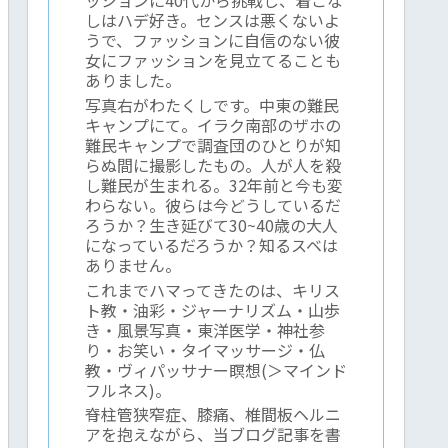
しはハデ好き。センスは悪くないよ
うで、ファッションに自信のない彼
女にファッションを見立てることも
ありました。
写真右がわたくしです。中東の難民
キャンプにて。イラク南部のザホの
難民キャンプで調査団のひとりが知
らぬ間に撮影したもの。人が人を殺
し難民が生まれる。32年前と今も変
わらない。彼らは今どうしているだ
ろうか？生き延びて30~40歳の大人
になっているだろうか？知るスベは
ありません。
これまでハマってきたのは、キリス
ト教・油彩・ジャーナリズム・山歩
き・風景写真・東洋医学・神社参
り・お笑い・タイマッサージ・仏
教・ヴィパッサナー瞑想(＞マインド
フルネス)。
脊柱管狭窄症、膝痛、椎間板ヘルニ
アを抱えながら、当ブログ記事を書