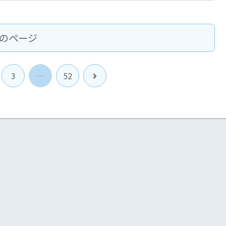
のページ
次
3
…
52
へ