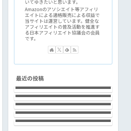
いてゆきたいと思います。
Amazonのアソシエイト等アフィリ
エイトによる適格販売による収益で
当サイトは運営しています。健全な
アフィリエイトの普及活動を推進す
る日本アフィリエイト協議会の会員
です。
2023年時点で、アフィリエイトで成
最近の投稿
果を出すには過去の成功体験がむし
新宿で腕利きの鍼灸院をお探しなら
ろ邪魔くさくなる件
ば浩気鍼灸治療院でOK！60分6,000
テーラワーダ仏教協会の稲取合宿１
円の予約制。
回目の感想など
LAVIE Direct NEXTREME
Carbon（2022年春モデル）は、14ｲ
ＡＩ≒ChatGPTと”夢の超特急新幹
ﾝﾁの使い勝手の良さとLED IPS液晶
線”は似ている
（ノングレア）画面の標準を超えた
見やすさ、滑らかなキータッチとfine