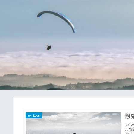
餓
my_boom
いつ
ルな
なこ