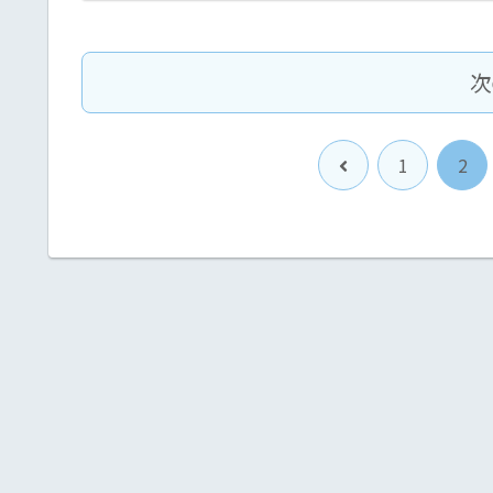
次
前
1
2
へ