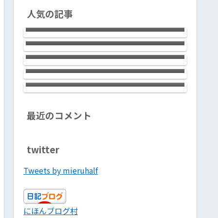
textureなデザイン。ハイクラスで上
銀座のサロン エイリッシュガーデ
人気の記事
質な極軽モバイルノートです！
ン銀座の河原セラピストはお美しく
西川口のChaosさんにおじゃましまし
【PR】
妖艶でしゃれっ気たっぷり。大満足
た。健全なタイ古式でちょっぴりメ
戸隠の宿坊 山本館は料亭を超え
のサロンでした！ 心理カウンセラ
ンエスな感じのお店です。会話対応力
た”田舎料理”です！ 宮司さんが腕
開き直って別な何かを堂々としてみ
ー＋セラピストって凄いんで
バツグン。気分転換に最高ですヨ！
をふるう絶品料理満載。温泉ではな
ると、道が開ける
す！！ 【PR】
いのに不思議な効能の風呂もぜひ体
ブログ投稿３か月続けてきた感想
感してください！！
最近のコメント
twitter
Tweets by mieruhalf
にほんブログ村