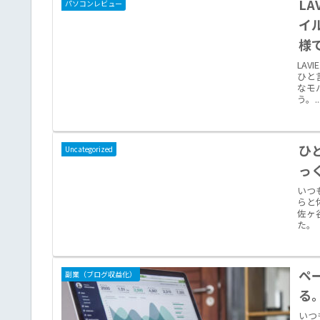
LA
パソコンレビュー
イ
様
ら
LA
ひと言
ル
なモ
う。..
ひ
Uncategorized
っ
いつ
らと
佐ヶ
た。
ペ
副業（ブログ収益化）
る
いつ