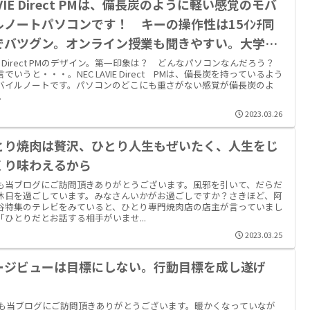
VIE Direct PMは、備長炭のように軽い感覚のモバ
ルノートパソコンです！ キーの操作性は15ｲﾝﾁ同
でバツグン。オンライン授業も聞きやすい。大学か
社会人までのトータル８年間、余裕で使えるモバイ
VIE Direct PMのデザイン。第一印象は？ どんなパソコンなんだろう？
でいうと・・・。NEC LAVIE Direct PMは、備長炭を持っているよう
ノートです！ 【PR】
バイルノートです。パソコンのどこにも重さがない感覚が備長炭のよ
.
2023.03.26
とり焼肉は贅沢、ひとり人生もぜいたく、人生をじ
くり味わえるから
も当ブログにご訪問頂きありがとうございます。風邪を引いて、だらだ
休日を過ごしています。みなさんいかがお過ごしですか？さきほど、阿
谷特集のテレビをみていると、ひとり専門焼肉店の店主が言っていまし
「ひとりだとお話する相手がいませ...
2023.03.25
ージビューは目標にしない。行動目標を成し遂げ
。
も当ブログにご訪問頂きありがとうございます。暖かくなっていなが