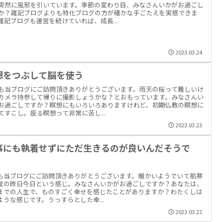
突然に風邪を引いています。季節の変わり目、みなさんいかがお過ごし
か？雑記ブログよりも特化ブログの方が確かな手ごたえを実感できま
雑記ブログも運営を続けていれば、成長...
2023.03.24
想をつぶして脳を使う
も当ブログにご訪問頂きありがとうございます。雨天の桜って難しいけ
カメラ持参して帰りに撮影しょうかな？とおもっています。みなさんい
お過ごしですか？瞑想にもいろいろありますけれど、初期仏教の瞑想に
てすこし。座る瞑想って非常に苦し...
2023.03.23
事にも執着せずにただ生きるのが良いんだそうで
。
も当ブログにご訪問頂きありがとうございます。暖かいようでいて肌寒
覚の昨日今日という感じ。みなさんいかがお過ごしですか？あなたは、
までの人生で、ものすごく幸せを感じたことがありますか？わたくしは
ような感じです。うっすらとした幸...
2023.03.22