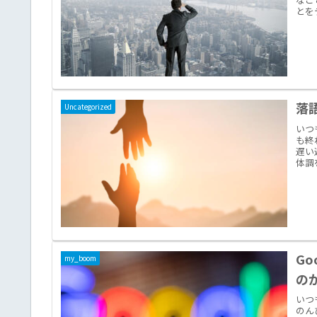
とを
落
Uncategorized
いつ
も終
遅い
体調
G
my_boom
の
いつ
のん